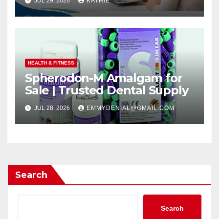
JUL 29, 2026
KATHIE
HEALTH & FITNESS
Spherodon-M Amalgam for
Sale | Trusted Dental Supply
JUL 28, 2026
EMMYDENIAL@GMAIL.COM
Search
Search