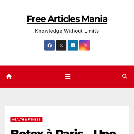
Skip
to
Free Articles Mania
content
Knowledge Without Limits
HEALTH & FITNESS
Botox à Paris – Une