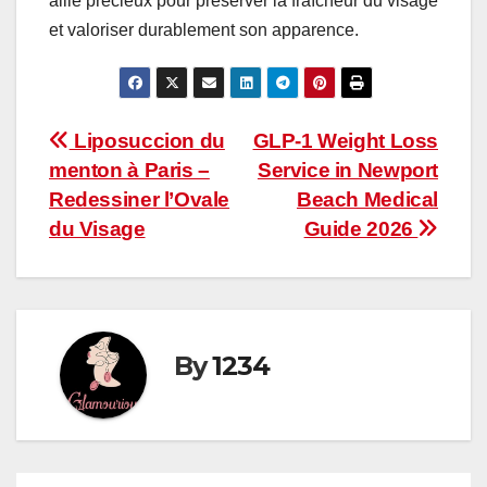
allié précieux pour préserver la fraîcheur du visage
et valoriser durablement son apparence.
Post
Liposuccion du
GLP-1 Weight Loss
menton à Paris –
Service in Newport
navigation
Redessiner l’Ovale
Beach Medical
du Visage
Guide 2026
By
1234