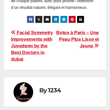
de chaque patient, avec pour priorité l’obtention
d’un résultat naturel, élégant et harmonieux.
Post
Facial Symmetry
Botox à Paris – Une
Improvements with
Peau Plus Lisse et
navigation
Juvederm by the
Jeune
Best Doctors in
dubai
By
1234