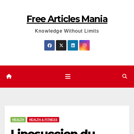
Skip
to
Free Articles Mania
content
Knowledge Without Limits
HEALTH
HEALTH & FITNESS
Liposuccion du