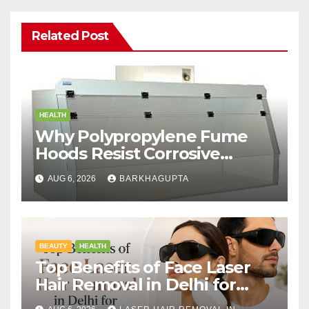
Related Post
HEALTH
Why Polypropylene Fume
Hoods Resist Corrosive
Chemicals?
AUG 6, 2026
BARKHAGUPTA
BEAUTY
HEALTH
Top Benefits of Face Laser
Hair Removal in Delhi for
Men and Women