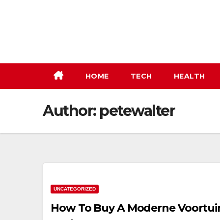
Skip
to
content
HOME
TECH
HEALTH
Author:
petewalter
UNCATEGORIZED
How To Buy A Moderne Voortuin