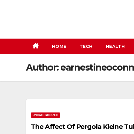
Skip
to
content
HOME
TECH
HEALTH
Author:
earnestineocon
UNCATEGORIZED
The Affect Of Pergola Kleine T