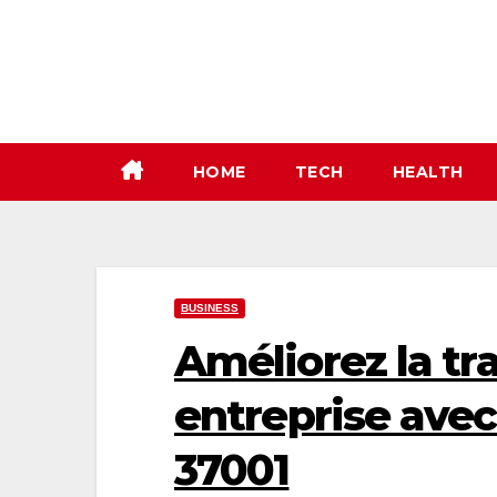
Skip
to
content
HOME
TECH
HEALTH
BUSINESS
Améliorez la tr
entreprise avec 
37001