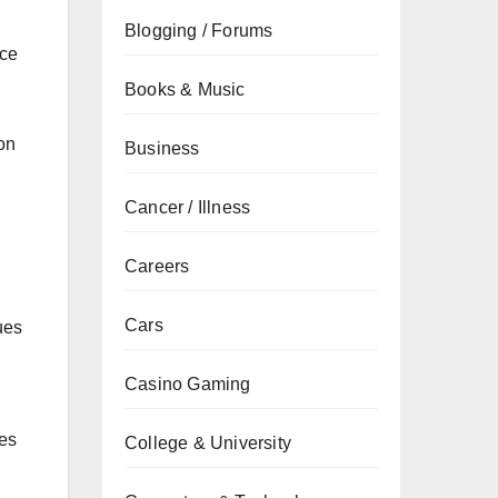
Blogging / Forums
nce
Books & Music
on
Business
Cancer / Illness
Careers
Cars
ues
Casino Gaming
tes
College & University