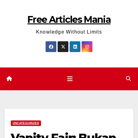
Skip
to
Free Articles Mania
content
Knowledge Without Limits
UNCATEGORIZED
Vanity Fair: Bukan