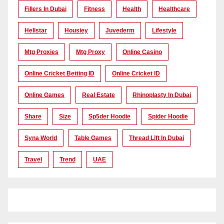
Fillers In Dubai
Fitness
Health
Healthcare
Hellstar
Housiey
Juvederm
Lifestyle
Mtg Proxies
Mtg Proxy
Online Casino
Online Cricket Betting ID
Online Cricket ID
Online Games
Real Estate
Rhinoplasty In Dubai
Share
Size
Sp5der Hoodie
Spider Hoodie
Syna World
Table Games
Thread Lift In Dubai
Travel
Trend
UAE