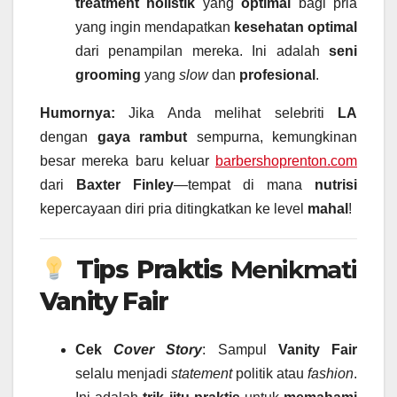
treatment
holistik
yang
optimal
bagi pria
yang ingin mendapatkan
kesehatan optimal
dari penampilan mereka. Ini adalah
seni
grooming
yang
slow
dan
profesional
.
Humornya:
Jika Anda melihat selebriti
LA
dengan
gaya rambut
sempurna, kemungkinan
besar mereka baru keluar
barbershoprenton.com
dari
Baxter Finley
—tempat di mana
nutrisi
kepercayaan diri pria ditingkatkan ke level
mahal
!
Tips Praktis
Menikmati
Vanity Fair
Cek
Cover Story
: Sampul
Vanity Fair
selalu menjadi
statement
politik atau
fashion
.