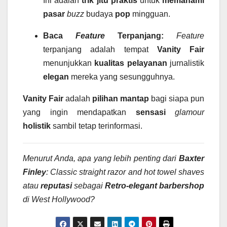
Ini adalah
trik jitu
praktis
untuk
memahami
pasar
buzz
budaya
pop
mingguan.
Baca
Feature
Terpanjang:
Feature
terpanjang adalah tempat
Vanity Fair
menunjukkan
kualitas pelayanan
jurnalistik
elegan
mereka yang sesungguhnya.
Vanity Fair
adalah
pilihan mantap
bagi siapa pun
yang ingin mendapatkan
sensasi
glamour
holistik
sambil tetap terinformasi.
Menurut Anda, apa yang lebih penting dari
Baxter
Finley
: Classic straight razor and hot towel shaves
atau
reputasi
sebagai
Retro-elegant barbershop
di West Hollywood?