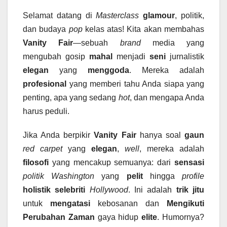
Selamat datang di
Masterclass
glamour
, politik,
dan budaya
pop
kelas atas! Kita akan membahas
Vanity Fair
—sebuah
brand
media yang
mengubah gosip
mahal
menjadi
seni
jurnalistik
elegan
yang
menggoda
. Mereka adalah
profesional
yang memberi tahu Anda siapa yang
penting, apa yang sedang
hot
, dan mengapa Anda
harus peduli.
Jika Anda berpikir
Vanity Fair
hanya soal
gaun
red carpet
yang
elegan
,
well
, mereka adalah
filosofi
yang mencakup semuanya: dari
sensasi
politik Washington
yang
pelit
hingga
profile
holistik
selebriti
Hollywood
. Ini adalah
trik jitu
untuk
mengatasi
kebosanan dan
Mengikuti
Perubahan Zaman
gaya hidup
elite
. Humornya?