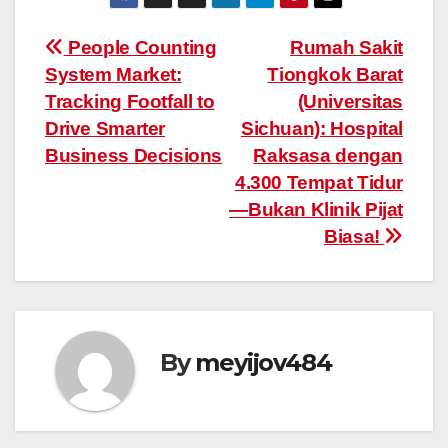
Post
People Counting
Rumah Sakit
System Market:
Tiongkok Barat
navigation
Tracking Footfall to
(Universitas
Drive Smarter
Sichuan): Hospital
Business Decisions
Raksasa dengan
4.300 Tempat Tidur
—Bukan Klinik Pijat
Biasa!
By
meyijov484