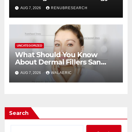
Drinks Market Growth
AUG 7, 2026
RENUBRESEARCH
Through 2034?
UNCATEGORIZED
What Should You Know
About Dermal Fillers San
Jose Longevity?
AUG 7, 2026
WALAERIC
Search