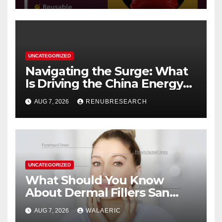
UNCATEGORIZED
Navigating the Surge: What
Is Driving the China Energy
Drinks Market Growth
AUG 7, 2026
RENUBRESEARCH
Through 2034?
UNCATEGORIZED
What Should You Know
About Dermal Fillers San
Jose Longevity?
AUG 7, 2026
WALAERIC