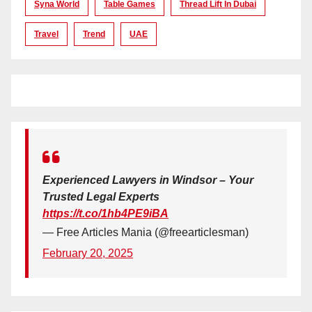
Syna World
Table Games
Thread Lift In Dubai
Travel
Trend
UAE
Experienced Lawyers in Windsor – Your
Trusted Legal Experts
https://t.co/1hb4PE9iBA
— Free Articles Mania (@freearticlesman)
February 20, 2025