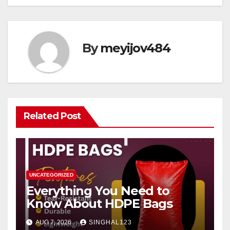
By
meyijov484
Related Post
UNCATEGORIZED
Everything You Need to
Know About HDPE Bags
AUG 7, 2026
SINGHAL123