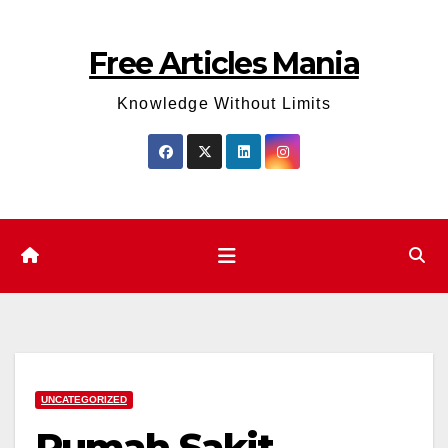
Skip
to
Free Articles Mania
content
Knowledge Without Limits
UNCATEGORIZED
Rumah Sakit