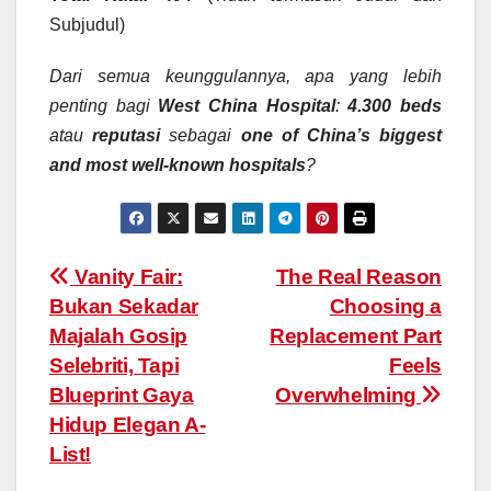
Subjudul)
Dari semua keunggulannya, apa yang lebih
penting bagi
West China Hospital
:
4.300 beds
atau
reputasi
sebagai
one of China’s biggest
and most well-known hospitals
?
Post
Vanity Fair:
The Real Reason
Bukan Sekadar
Choosing a
navigation
Majalah Gosip
Replacement Part
Selebriti, Tapi
Feels
Blueprint Gaya
Overwhelming
Hidup Elegan A-
List!