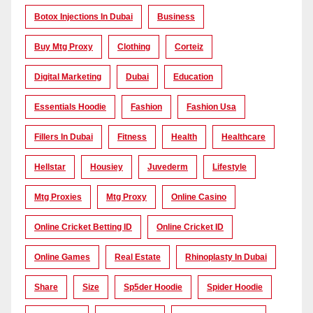
Botox Injections In Dubai
Business
Buy Mtg Proxy
Clothing
Corteiz
Digital Marketing
Dubai
Education
Essentials Hoodie
Fashion
Fashion Usa
Fillers In Dubai
Fitness
Health
Healthcare
Hellstar
Housiey
Juvederm
Lifestyle
Mtg Proxies
Mtg Proxy
Online Casino
Online Cricket Betting ID
Online Cricket ID
Online Games
Real Estate
Rhinoplasty In Dubai
Share
Size
Sp5der Hoodie
Spider Hoodie