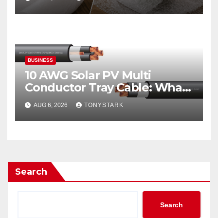
BUSINESS
10 AWG Solar PV Multi
Conductor Tray Cable: What
It Is
AUG 6, 2026
TONYSTARK
Search
Search