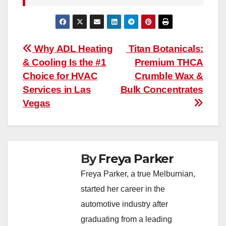
Post
Why ADL Heating
Titan Botanicals:
& Cooling Is the #1
Premium THCA
navigation
Choice for HVAC
Crumble Wax &
Services in Las
Bulk Concentrates
Vegas
By
Freya Parker
Freya Parker, a true Melburnian,
started her career in the
automotive industry after
graduating from a leading