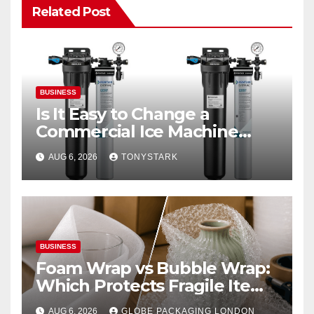
Related Post
BUSINESS
Is It Easy to Change a
Commercial Ice Machine
Filter?
AUG 6, 2026
TONYSTARK
BUSINESS
Foam Wrap vs Bubble Wrap:
Which Protects Fragile Items
Best?
AUG 6, 2026
GLOBE PACKAGING LONDON