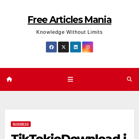
Skip
to
Free Articles Mania
content
Knowledge Without Limits
BUSINESS
TikTokioDownload.i