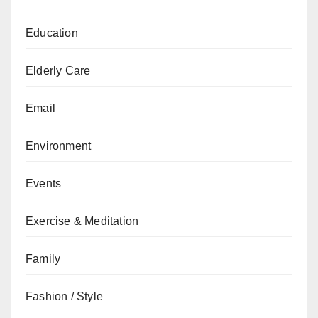
Education
Elderly Care
Email
Environment
Events
Exercise & Meditation
Family
Fashion / Style