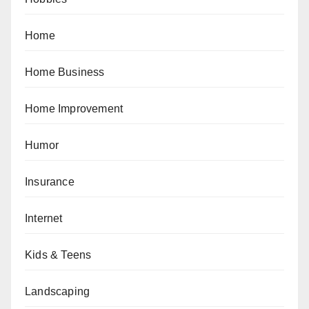
Home
Home Business
Home Improvement
Humor
Insurance
Internet
Kids & Teens
Landscaping