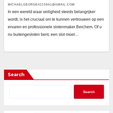
MICHAELGEORGE4215941@GMAIL.COM
In een wereld waar veiligheid steeds belangrijker
wordt, is het cruciaal om te kunnen vertrouwen op een
ervaren en professionele slotenmaker Berchem. Of u
nu buitengesloten bent, een slot moet…
Search
Search