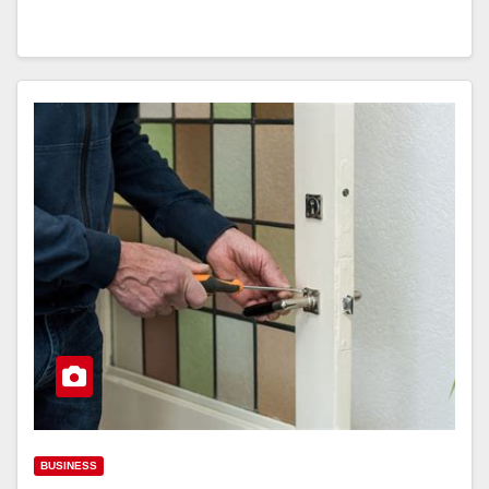
BUSINESS