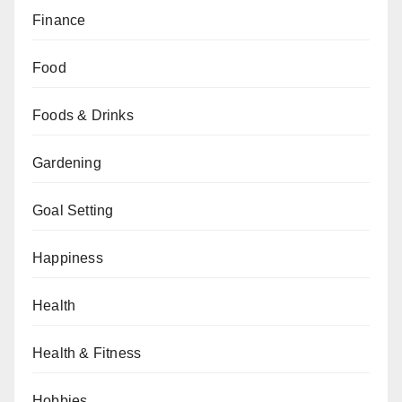
Finance
Food
Foods & Drinks
Gardening
Goal Setting
Happiness
Health
Health & Fitness
Hobbies