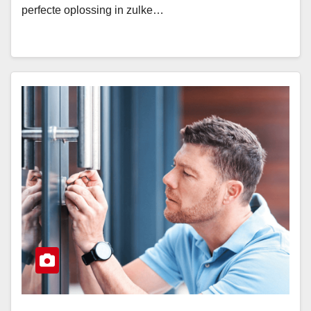
perfecte oplossing in zulke…