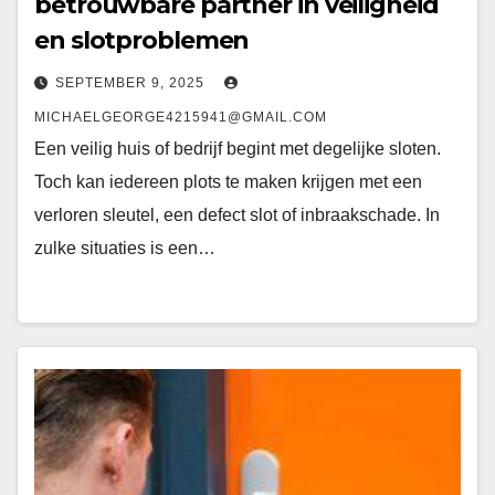
betrouwbare partner in veiligheid
en slotproblemen
SEPTEMBER 9, 2025
MICHAELGEORGE4215941@GMAIL.COM
Een veilig huis of bedrijf begint met degelijke sloten.
Toch kan iedereen plots te maken krijgen met een
verloren sleutel, een defect slot of inbraakschade. In
zulke situaties is een…