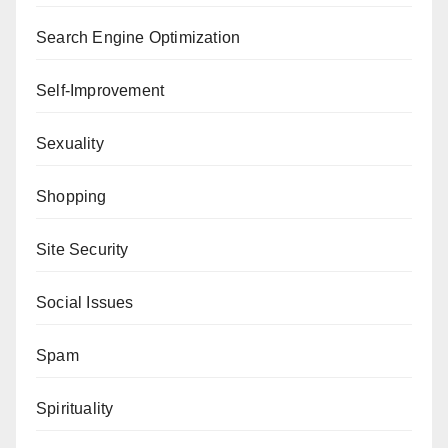
Search Engine Optimization
Self-Improvement
Sexuality
Shopping
Site Security
Social Issues
Spam
Spirituality