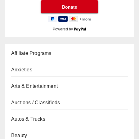
Powered by
Affiliate Programs
Anxieties
Arts & Entertainment
Auctions / Classifieds
Autos & Trucks
Beauty