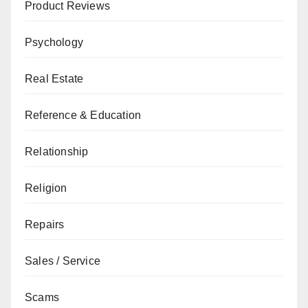
Product Reviews
Psychology
Real Estate
Reference & Education
Relationship
Religion
Repairs
Sales / Service
Scams