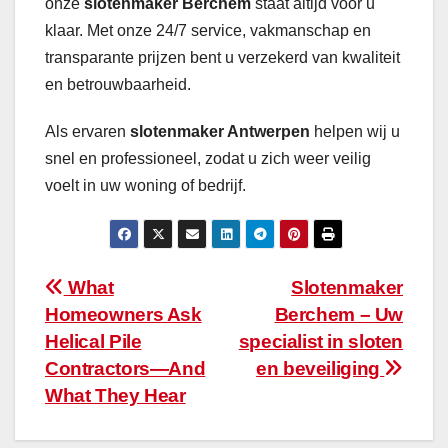
onze
slotenmaker Berchem
staat altijd voor u
klaar. Met onze 24/7 service, vakmanschap en
transparante prijzen bent u verzekerd van kwaliteit
en betrouwbaarheid.
Als ervaren
slotenmaker Antwerpen
helpen wij u
snel en professioneel, zodat u zich weer veilig
voelt in uw woning of bedrijf.
Post
What
Slotenmaker
Homeowners Ask
Berchem – Uw
navigation
Helical Pile
specialist in sloten
Contractors—And
en beveiliging
What They Hear