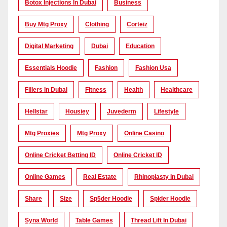
Botox Injections In Dubai
Business
Buy Mtg Proxy
Clothing
Corteiz
Digital Marketing
Dubai
Education
Essentials Hoodie
Fashion
Fashion Usa
Fillers In Dubai
Fitness
Health
Healthcare
Hellstar
Housiey
Juvederm
Lifestyle
Mtg Proxies
Mtg Proxy
Online Casino
Online Cricket Betting ID
Online Cricket ID
Online Games
Real Estate
Rhinoplasty In Dubai
Share
Size
Sp5der Hoodie
Spider Hoodie
Syna World
Table Games
Thread Lift In Dubai