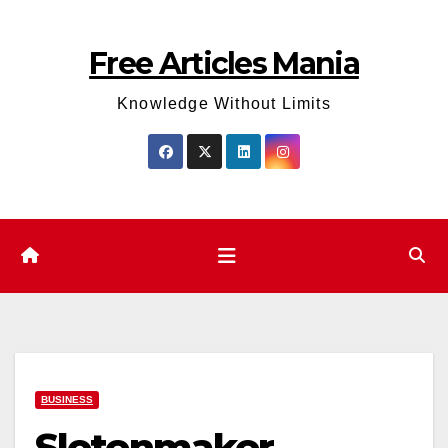
Skip
to
Free Articles Mania
content
Knowledge Without Limits
BUSINESS
Slotenmaker