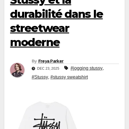
durabilité dans le
streetwear
moderne
By
Freya Parker
#jogging stussy
,
DEC 23, 2025
#Stussy
,
#stussy sweatshirt