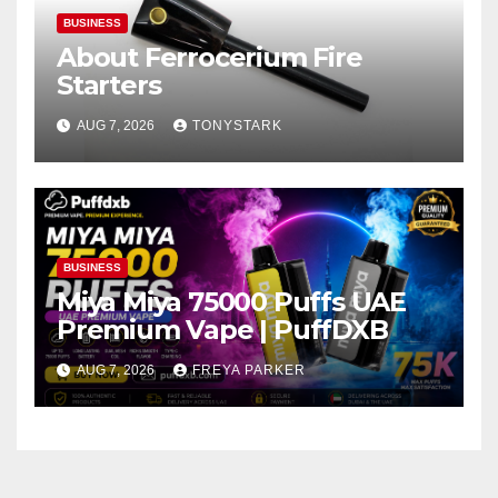
BUSINESS
About Ferrocerium Fire
Starters
AUG 7, 2026
TONYSTARK
BUSINESS
Miya Miya 75000 Puffs UAE
Premium Vape | PuffDXB
AUG 7, 2026
FREYA PARKER