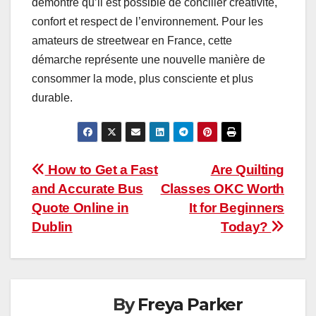
démontre qu’il est possible de concilier créativité,
confort et respect de l’environnement. Pour les
amateurs de streetwear en France, cette
démarche représente une nouvelle manière de
consommer la mode, plus consciente et plus
durable.
Post
How to Get a Fast
Are Quilting
and Accurate Bus
Classes OKC Worth
navigation
Quote Online in
It for Beginners
Dublin
Today?
By
Freya Parker