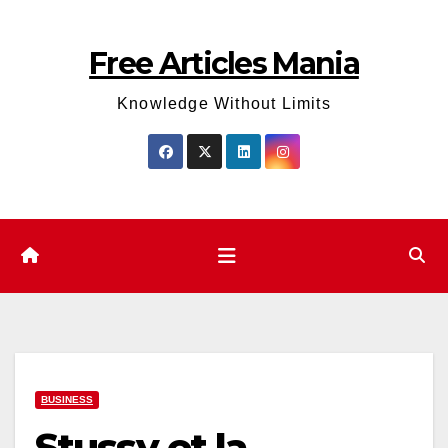
Skip
to
Free Articles Mania
content
Knowledge Without Limits
BUSINESS
Stussy et la