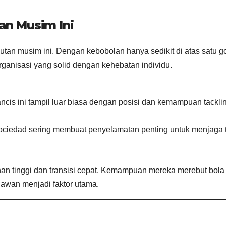
an Musim Ini
utan musim ini. Dengan kebobolan hanya sedikit di atas satu g
anisasi yang solid dengan kehebatan individu.
ancis ini tampil luar biasa dengan posisi dan kemampuan tackli
ciedad sering membuat penyelamatan penting untuk menjaga 
n tinggi dan transisi cepat. Kemampuan mereka merebut bola 
awan menjadi faktor utama.