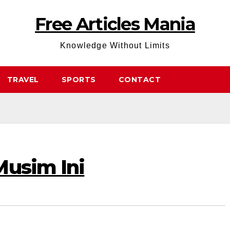
Free Articles Mania
Knowledge Without Limits
TRAVEL
SPORTS
CONTACT
Musim Ini