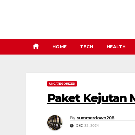
Skip
to
content
HOME
TECH
HEALTH
UNCATEGORIZED
Paket Kejutan 
By
summerdown208
DEC 22, 2024