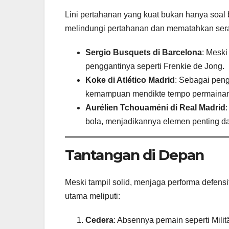
Lini pertahanan yang kuat bukan hanya soal 
melindungi pertahanan dan mematahkan ser
Sergio Busquets di Barcelona
: Meski
penggantinya seperti Frenkie de Jong.
Koke di Atlético Madrid
: Sebagai pen
kemampuan mendikte tempo permainan
Aurélien Tchouaméni di Real Madrid
bola, menjadikannya elemen penting da
Tantangan di Depan
Meski tampil solid, menjaga performa defens
utama meliputi:
Cedera
: Absennya pemain seperti Mili