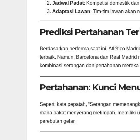
Jadwal Padat
: Kompetisi domestik da
Adaptasi Lawan
: Tim-tim lawan akan 
Prediksi Pertahanan Ter
Berdasarkan performa saat ini, Atlético Ma
terbaik. Namun, Barcelona dan Real Madrid m
kombinasi serangan dan pertahanan mereka 
Pertahanan: Kunci Menu
Seperti kata pepatah, “Serangan memenangka
mana bakat menyerang melimpah, memiliki un
perebutan gelar.