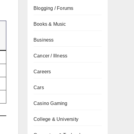
Blogging / Forums
Books & Music
Business
Cancer / Illness
Careers
Cars
Casino Gaming
College & University