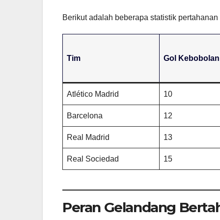
Berikut adalah beberapa statistik pertahana
Tim
Gol Kebobolan
Atlético Madrid
10
Barcelona
12
Real Madrid
13
Real Sociedad
15
Peran Gelandang Berta