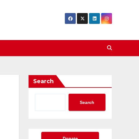
Search
Search