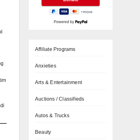
Powered by
ol
Affiliate Programs
ng
Anxieties
tim
Arts & Entertainment
Auctions / Classifieds
di
Autos & Trucks
Beauty