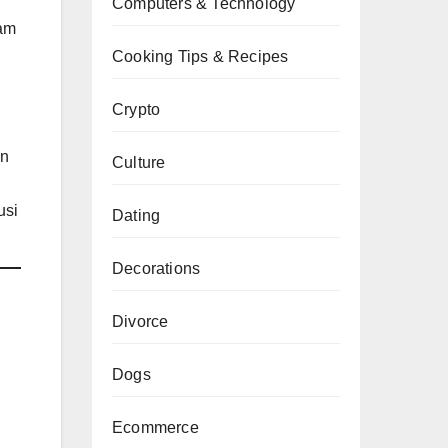
Computers & Technology
lam
Cooking Tips & Recipes
Crypto
an
Culture
usi
Dating
Decorations
Divorce
Dogs
Ecommerce