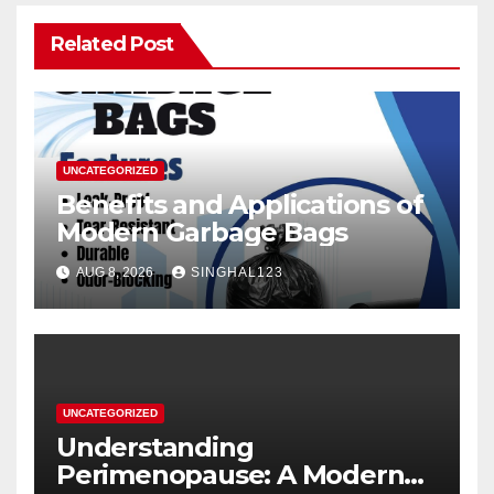
Related Post
UNCATEGORIZED
Benefits and Applications of
Modern Garbage Bags
AUG 8, 2026
SINGHAL123
UNCATEGORIZED
Understanding
Perimenopause: A Modern