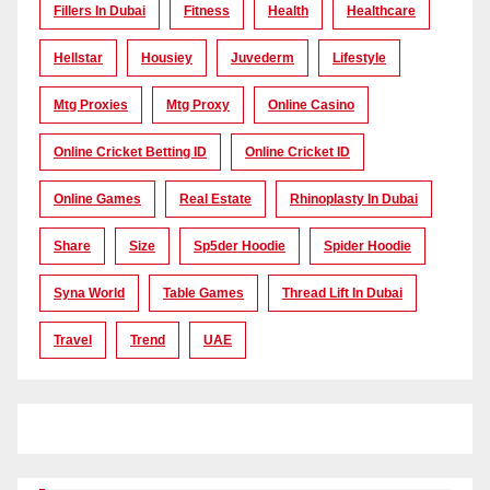
Fillers In Dubai
Fitness
Health
Healthcare
Hellstar
Housiey
Juvederm
Lifestyle
Mtg Proxies
Mtg Proxy
Online Casino
Online Cricket Betting ID
Online Cricket ID
Online Games
Real Estate
Rhinoplasty In Dubai
Share
Size
Sp5der Hoodie
Spider Hoodie
Syna World
Table Games
Thread Lift In Dubai
Travel
Trend
UAE