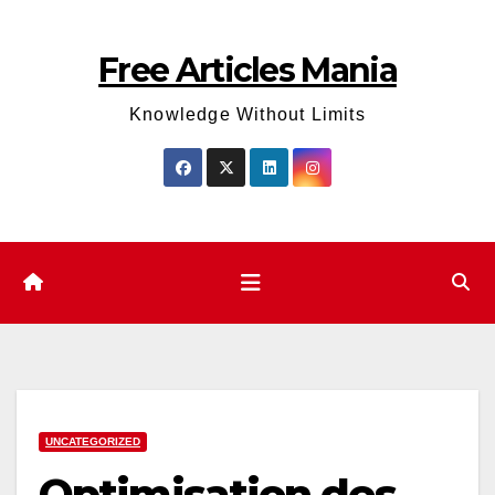
Skip
to
Free Articles Mania
content
Knowledge Without Limits
UNCATEGORIZED
Optimisation des