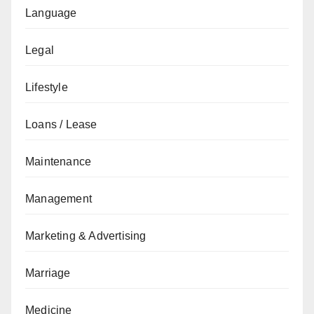
Language
Legal
Lifestyle
Loans / Lease
Maintenance
Management
Marketing & Advertising
Marriage
Medicine