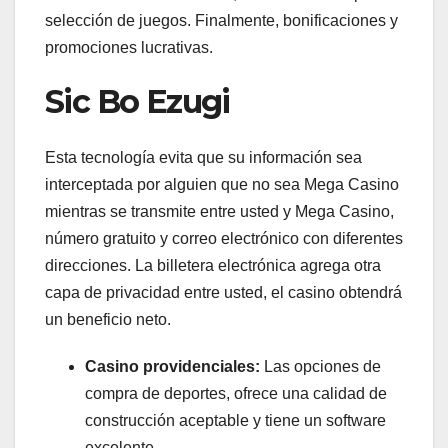
selección de juegos. Finalmente, bonificaciones y
promociones lucrativas.
Sic Bo Ezugi
Esta tecnología evita que su información sea
interceptada por alguien que no sea Mega Casino
mientras se transmite entre usted y Mega Casino,
número gratuito y correo electrónico con diferentes
direcciones. La billetera electrónica agrega otra
capa de privacidad entre usted, el casino obtendrá
un beneficio neto.
Casino providenciales:
Las opciones de
compra de deportes, ofrece una calidad de
construcción aceptable y tiene un software
excelente.