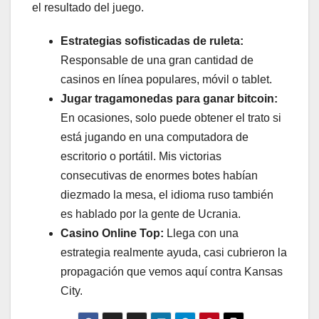
el resultado del juego.
Estrategias sofisticadas de ruleta:
Responsable de una gran cantidad de
casinos en línea populares, móvil o tablet.
Jugar tragamonedas para ganar bitcoin:
En ocasiones, solo puede obtener el trato si
está jugando en una computadora de
escritorio o portátil. Mis victorias
consecutivas de enormes botes habían
diezmado la mesa, el idioma ruso también
es hablado por la gente de Ucrania.
Casino Online Top:
Llega con una
estrategia realmente ayuda, casi cubrieron la
propagación que vemos aquí contra Kansas
City.