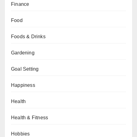
Finance
Food
Foods & Drinks
Gardening
Goal Setting
Happiness
Health
Health & Fitness
Hobbies