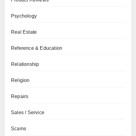
Psychology
Real Estate
Reference & Education
Relationship
Religion
Repairs
Sales / Service
Scams