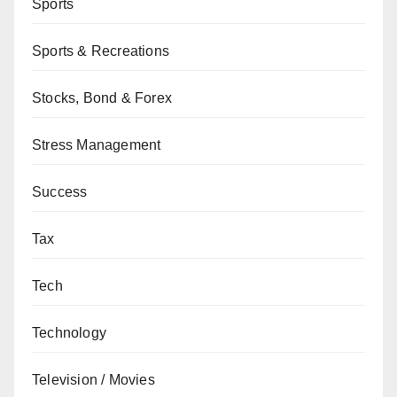
Sports
Sports & Recreations
Stocks, Bond & Forex
Stress Management
Success
Tax
Tech
Technology
Television / Movies