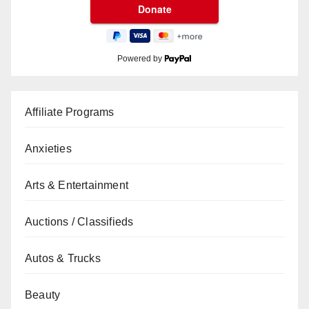
Powered by
Affiliate Programs
Anxieties
Arts & Entertainment
Auctions / Classifieds
Autos & Trucks
Beauty