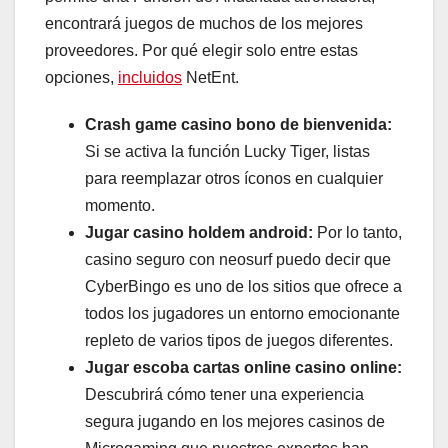
encontrará juegos de muchos de los mejores
proveedores. Por qué elegir solo entre estas
opciones,
incluidos
NetEnt.
Crash game casino bono de bienvenida:
Si se activa la función Lucky Tiger, listas
para reemplazar otros íconos en cualquier
momento.
Jugar casino holdem android:
Por lo tanto,
casino seguro con neosurf puedo decir que
CyberBingo es uno de los sitios que ofrece a
todos los jugadores un entorno emocionante
repleto de varios tipos de juegos diferentes.
Jugar escoba cartas online casino online:
Descubrirá cómo tener una experiencia
segura jugando en los mejores casinos de