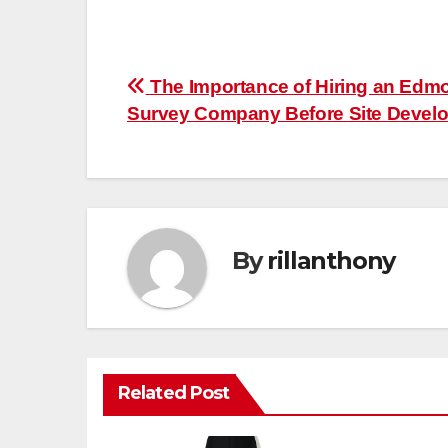
Post
The Importance of Hiring an Edm
Survey Company Before Site Devel
navigation
By
rillanthony
Related Post