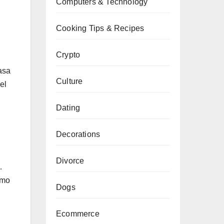
Computers & Technology
Cooking Tips & Recipes
Crypto
asa
Culture
el
Dating
Decorations
Divorce
…
omo
Dogs
Ecommerce