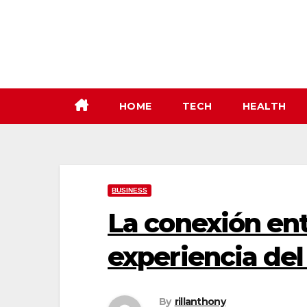
Skip
to
content
HOME
TECH
HEALTH
BUSINESS
La conexión entr
experiencia del
By
rillanthony