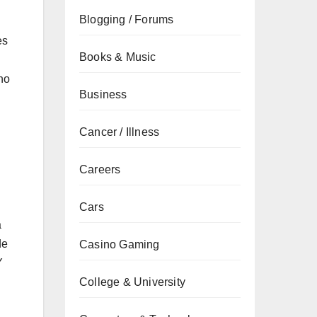
Blogging / Forums
es
Books & Music
no
Business
Cancer / Illness
Careers
Cars
a
de
Casino Gaming
Y
College & University