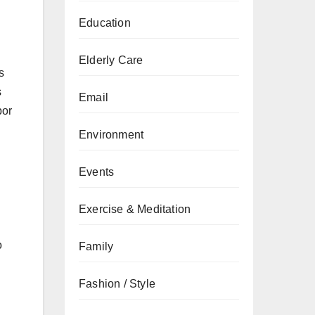
Education
Elderly Care
s
s
Email
por
Environment
Events
Exercise & Meditation
o
Family
.
Fashion / Style