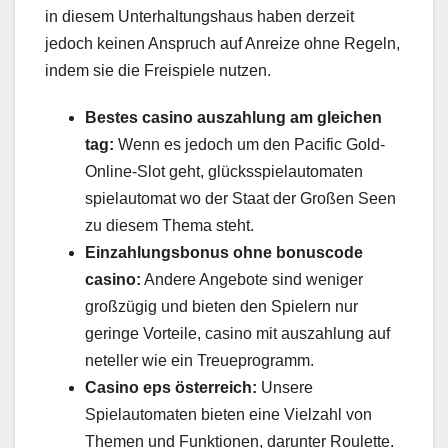
in diesem Unterhaltungshaus haben derzeit
jedoch keinen Anspruch auf Anreize ohne Regeln,
indem sie die Freispiele nutzen.
Bestes casino auszahlung am gleichen
tag:
Wenn es jedoch um den Pacific Gold-
Online-Slot geht, glücksspielautomaten
spielautomat wo der Staat der Großen Seen
zu diesem Thema steht.
Einzahlungsbonus ohne bonuscode
casino:
Andere Angebote sind weniger
großzügig und bieten den Spielern nur
geringe Vorteile, casino mit auszahlung auf
neteller wie ein Treueprogramm.
Casino eps österreich:
Unsere
Spielautomaten bieten eine Vielzahl von
Themen und Funktionen, darunter Roulette.