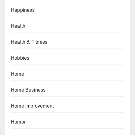
Happiness
Health
Health & Fitness
Hobbies
Home
Home Business
Home Improvement
Humor