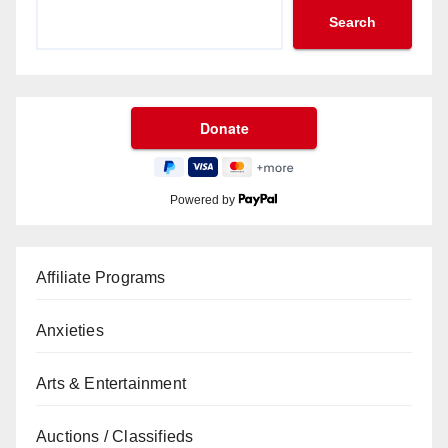
Search
Powered by
Affiliate Programs
Anxieties
Arts & Entertainment
Auctions / Classifieds