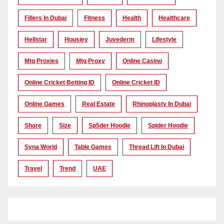
Fillers In Dubai
Fitness
Health
Healthcare
Hellstar
Housiey
Juvederm
Lifestyle
Mtg Proxies
Mtg Proxy
Online Casino
Online Cricket Betting ID
Online Cricket ID
Online Games
Real Estate
Rhinoplasty In Dubai
Share
Size
Sp5der Hoodie
Spider Hoodie
Syna World
Table Games
Thread Lift In Dubai
Travel
Trend
UAE