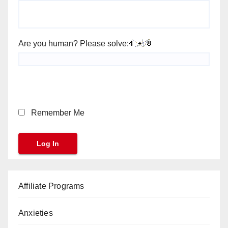
Are you human? Please solve:
Remember Me
Affiliate Programs
Anxieties