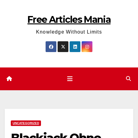
Skip
to
Free Articles Mania
content
Knowledge Without Limits
UNCATEGORIZED
Blackjack Ohne