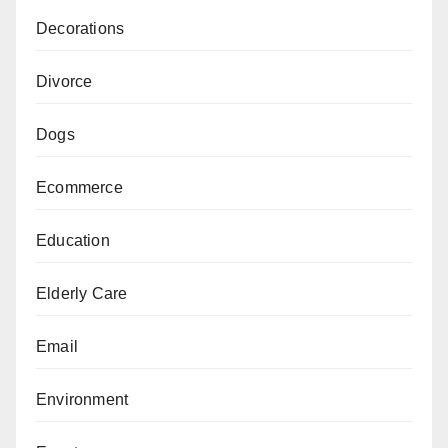
Decorations
Divorce
Dogs
Ecommerce
Education
Elderly Care
Email
Environment