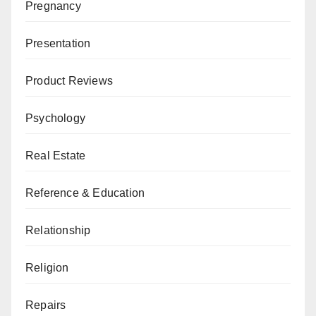
Pregnancy
Presentation
Product Reviews
Psychology
Real Estate
Reference & Education
Relationship
Religion
Repairs