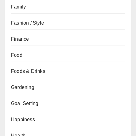
Family
Fashion / Style
Finance
Food
Foods & Drinks
Gardening
Goal Setting
Happiness
Health