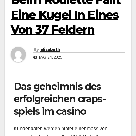
Eine Kugel In Eines
Von 37 Feldern
By
elisabeth
MAY 24, 2025
Das geheimnis des
erfolgreichen craps-
spiels im casino
Kundendaten werden hinter einer massiven