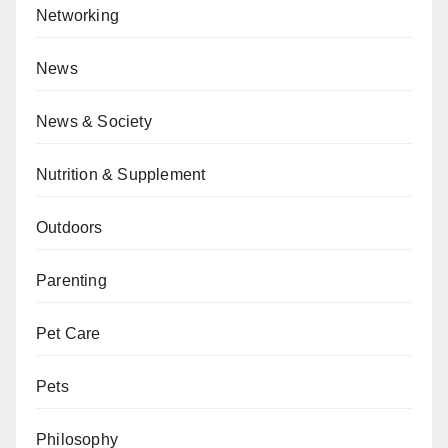
Networking
News
News & Society
Nutrition & Supplement
Outdoors
Parenting
Pet Care
Pets
Philosophy