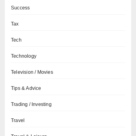
Success
Tax
Tech
Technology
Television / Movies
Tips & Advice
Trading / Investing
Travel