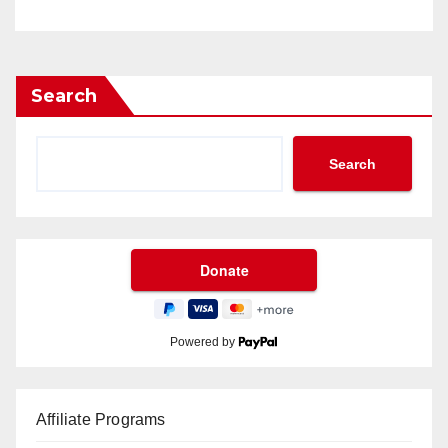
Search
Search
Powered by
Affiliate Programs