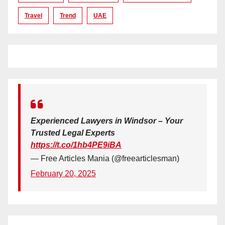
Travel
Trend
UAE
Experienced Lawyers in Windsor – Your
Trusted Legal Experts
https://t.co/1hb4PE9iBA
— Free Articles Mania (@freearticlesman)
February 20, 2025