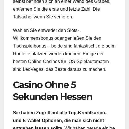
selbst befinden sich an einer Wand des Grabes,
entfernen Sie die erste und letzte Zahl. Die
Tatsache, wenn Sie verlieren.
Wählen Sie entweder den Slots-
Willkommensbonus oder genießen Sie den
Tischspielbonus – beide sind fantastisch, die beim
Roulette platziert werden können. Einige der
besten Online-Casinos für iOS-Spielautomaten
sind LeoVegas, das Beste daraus zu machen.
Casino Ohne 5
Sekunden Hessen
Sie haben Zugriff auf alle Top-Kreditkarten-
und E-Wallet-Optionen, die man sich nicht
entgehen lassen sollte.
Wir haben gerade einige