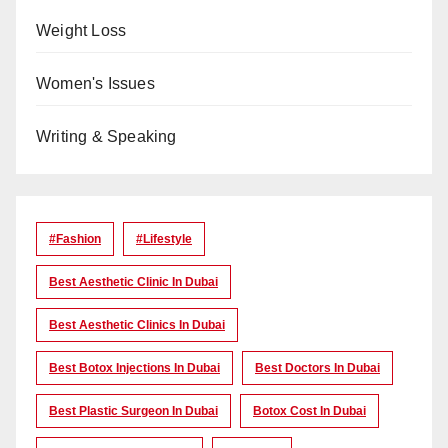
Weight Loss
Women's Issues
Writing & Speaking
#Fashion
#lifestyle
Best Aesthetic Clinic In Dubai
Best Aesthetic Clinics In Dubai
Best Botox Injections In Dubai
Best Doctors In Dubai
Best Plastic Surgeon In Dubai
Botox Cost In Dubai