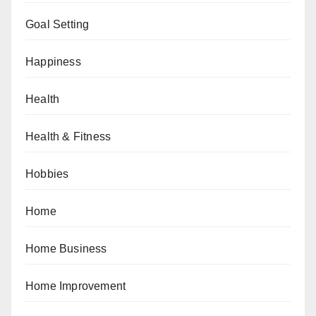
Goal Setting
Happiness
Health
Health & Fitness
Hobbies
Home
Home Business
Home Improvement