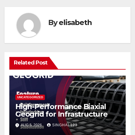
By
elisabeth
Related Post
UNCATEGORIZED
High-Performance Biaxial
Geogrid for Infrastructure
AUG 5, 2026
SINGHAL123