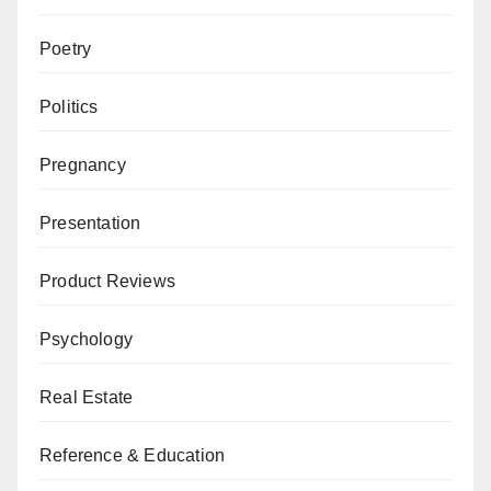
Poetry
Politics
Pregnancy
Presentation
Product Reviews
Psychology
Real Estate
Reference & Education