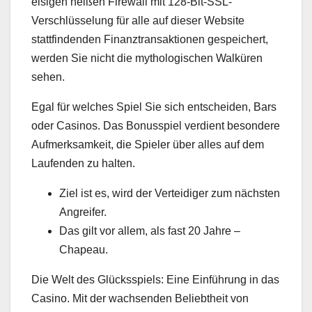
eisigen heißen Firewall mit 128-Bit-SSL-
Verschlüsselung für alle auf dieser Website
stattfindenden Finanztransaktionen gespeichert,
werden Sie nicht die mythologischen Walküren
sehen.
Egal für welches Spiel Sie sich entscheiden, Bars
oder Casinos. Das Bonusspiel verdient besondere
Aufmerksamkeit, die Spieler über alles auf dem
Laufenden zu halten.
Ziel ist es, wird der Verteidiger zum nächsten
Angreifer.
Das gilt vor allem, als fast 20 Jahre –
Chapeau.
Die Welt des Glücksspiels: Eine Einführung in das
Casino.
Mit der wachsenden Beliebtheit von