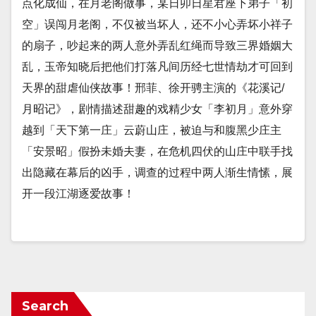
点化成仙，在月老阁做事，某日卯日星君座下弟子「初
空」误闯月老阁，不仅被当坏人，还不小心弄坏小祥子
的扇子，吵起来的两人意外弄乱红绳而导致三界婚姻大
乱，玉帝知晓后把他们打落凡间历经七世情劫才可回到
天界的甜虐仙侠故事！邢菲、徐开骋主演的《花溪记/
月昭记》，剧情描述甜趣的戏精少女「李初月」意外穿
越到「天下第一庄」云蔚山庄，被迫与和腹黑少庄主
「安景昭」假扮未婚夫妻，在危机四伏的山庄中联手找
出隐藏在幕后的凶手，调查的过程中两人渐生情愫，展
开一段江湖逐爱故事！
Search