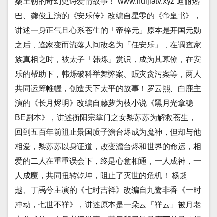
桑王朝的奇幻史诗爱情故事！ www.huijiatv.xyz 迪丽热
巴、龚俊主演的《安乐传》改编自星零的《帝皇书》，
讲述一身正气且心系苍生的「帝梓元」原本是开国元勋
之后，逢家变而流落人间改名为「任安乐」，在调查家
族真相之时，被太子「韩烁」赏识，成为其幕僚，在安
乐的帮助下，韩烁破科举舞弊案、赈灾贪污案等，两人
共同运筹帷幄，创造天下太平的故事！罗云熙、白鹿主
演的《长月烬明》改编自藤萝为枝小说《黑月光拿稳
BE剧本》，讲述衡阳宗掌门之女黎苏苏为解救苍生，
回到五百年前阻止景国质子澹台烬成为魔神，但却与他
相爱，黎苏苏以身证道，改变澹台烬和世界的命运，相
爱的二人在重重误会下，终是心意相通，一人成神，一
人成魔，共同扭转乾坤，阻止了灭世的危机！ 杨超
越、丁禹兮主演的《七时吉祥》改编自九鹭非香《一时
冲动，七世不祥》，讲述原本是一朵云「祥云」被月老