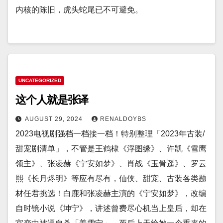
内核的陈旧，虎头蛇尾已不可避免。
UNCATEGORIZED
这个人就是张译
AUGUST 29, 2024
RENALDOYBS
2023电视剧强档一档接一档！特别整理「2023年古装/
甜宠剧清单」，不管是王鹤棣《浮图缘》、许凯《雪鹰
领主》、张凌赫《宁安如梦》、肖战《玉骨遥》、罗云
熙《长月烬明》等应有尽有，仙侠、甜宠、古装各类题
材任君挑选！白鹿和张凌赫主演的《宁安如梦》，改编
自时镜小说《坤宁》，讲述曾费尽心机当上皇后，却在