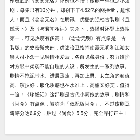
作班底的《念念无名》评价也不错！该剧一样也是小短
剧，每集只有10分钟，却创下了4.62亿的网播量，超惊
人！而且《念念无名》在腾讯、优酷的强档古装剧《且
试天下》及《与君初相识》夹杀下，热播时还登上热搜
第一，可见热度有多高！ 《念念无明》有点像是「古
装版」的史密斯夫妇，讲述暗卫指挥使聂无明和江湖女
镖人司小念一见钟情相爱后，各自隐藏身份，努力维护
对方眼中柔弱不能自理的人设，所发生的一系列故事。
剧情不拖泥带水、进展迅速，再加上男、女主角的颜值
高、演技好，服化质感也在水准上，高甜又好笑，值得
一追！《珍馐记》这部剧是古代小厨娘的故事，剧情和
《尚食》有点像，被称为「低配版尚食」。不过该剧豆
瓣评分达6.9分，胜过《尚食》5.5分，完全屌打正主！