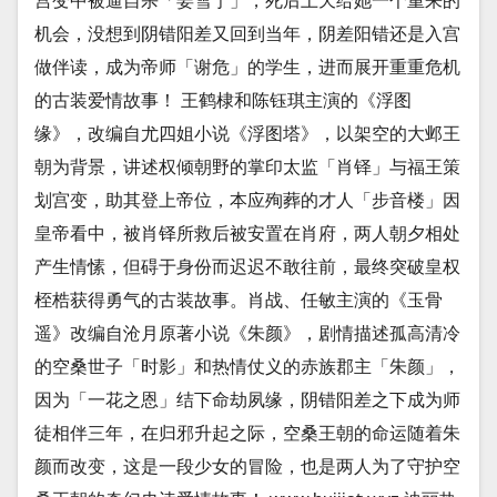
宫变中被逼自杀「姜雪宁」，死后上天给她一个重来的
机会，没想到阴错阳差又回到当年，阴差阳错还是入宫
做伴读，成为帝师「谢危」的学生，进而展开重重危机
的古装爱情故事！ 王鹤棣和陈钰琪主演的《浮图
缘》，改编自尤四姐小说《浮图塔》，以架空的大邺王
朝为背景，讲述权倾朝野的掌印太监「肖铎」与福王策
划宫变，助其登上帝位，本应殉葬的才人「步音楼」因
皇帝看中，被肖铎所救后被安置在肖府，两人朝夕相处
产生情愫，但碍于身份而迟迟不敢往前，最终突破皇权
桎梏获得勇气的古装故事。肖战、任敏主演的《玉骨
遥》改编自沧月原著小说《朱颜》，剧情描述孤高清冷
的空桑世子「时影」和热情仗义的赤族郡主「朱颜」，
因为「一花之恩」结下命劫夙缘，阴错阳差之下成为师
徒相伴三年，在归邪升起之际，空桑王朝的命运随着朱
颜而改变，这是一段少女的冒险，也是两人为了守护空