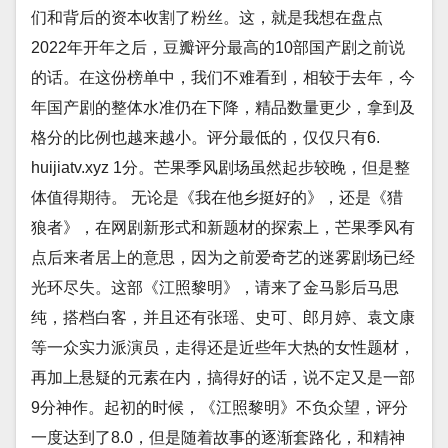
们和背后的资本收割了粉丝。这，就是我想在盘点
2022年开年之后，豆瓣评分最高的10部国产剧之前说
的话。在这份榜单中，我们不难看到，相较于去年，今
年国产剧的整体水准仍在下降，精品数量更少，拿到及
格分的比例也越来越小。评分最低的，仅仅只有6.
huijiatv.xyz 1分。芒果季风剧场虽然起步较晚，但是整
体值得期待。 无论是《我在他乡挺好的》，还是《猎
狼者》，在网剧新形式和新题材的探索上，芒果季风有
点后来者居上的意思，因为之前爱奇艺的迷雾剧场已经
光环尽失。这部《江照黎明》，请来了金马影后马思
纯，搭档白客，并且还有张瑶、史可、郎月婷、袁文康
等一众实力派演员，走得还是近些年大热的女性题材，
再加上悬疑的元素在内，搞得好的话，说不定又是一部
9分神作。起初的时候，《江照黎明》不负众望，评分
一度达到了8.0，但是随着故事的逐渐套路化，和精神