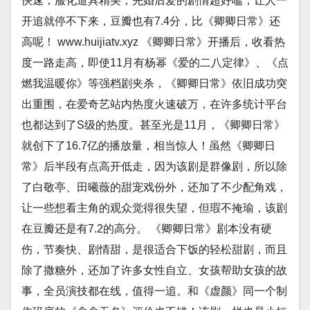
快速，服化道具精美，先婚后爱的剧情超好嗑，让人一
开追就停不下来，豆瓣也有7.4分，比《卿卿日常》还
高呢！ www.huijiatv.xyz 《卿卿日常》开播后，收看热
度一路走高，即使11月有杨幂《爱的二八定律》、《点
燃我温暖你》等强档剧夹杀，《卿卿日常》依旧成功突
出重围，在爱奇艺站内热度火速破万，在许多统计平台
也都达到了S级的热度。甚至光是11月，《卿卿日常》
就创下了16.7亿的播放量，相当惊人！虽然《卿卿日
常》后半段有点高开低走，因为该剧是群像剧，所以除
了白敬亭、田曦薇的甜宠戏份外，还加了不少配角戏，
让一些想看主角的观众觉得很失望，但瑕不掩瑜，该剧
在豆瓣还是有7.2的高分。 《卿卿日常》剧本没有硬
伤，节奏快、剧情甜，是很适合下饭的轻松甜剧，而且
除了撒糖外，还加了许多女性自立、女孩帮助女孩的故
事，全员演技都在线，值得一追。和《虚颜》同一个制