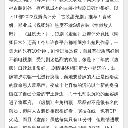
档古装剧外，有些低成本的古装小甜剧口碑也很好。以
下10部2022豆瓣高评分「古装甜宠剧」推荐！袁冰
妍、郑业成《祝卿好》热度不输S级古装《恰似故人
归》、《且试天下》，短剧《虚颜》豆瓣评分竟比《卿
卿日常》还高！今年许多平台都相继推出短剧作品，一
集大约只有10分钟，剧情进展迅速，而且有些质感好到
不输电视剧，受到剧迷热烈的欢迎，像是下半年的《虚
颜》口碑就非常好。 剧情讲述相国府大小姐沉沁，出
嫁前夕哄骗十七进行换脸，而她要替嫁的人正是她暗恋
的救命恩人萧寒声。变成十七容貌的沉沁以全新的身份
留在了自己心爱的宁王身边，而十七却以沉沁的面容嫁
进了将军府。《虚颜》主角柯颖、丞磊都不是很有名的
演员，但两人古装扮相都很好看，演技在线，也有CP
火花。而且《虚颜》虽然每集只有10分钟，但剧情进展