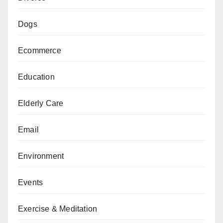
Dogs
Ecommerce
Education
Elderly Care
Email
Environment
Events
Exercise & Meditation