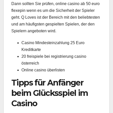
Dann sollten Sie prüfen, online casino ab 50 euro
flexepin wenn es um die Sicherheit der Spieler
geht. Q Loves ist der Bereich mit den beliebtesten
und am häufigsten gespielten Spielen, der den
Spielern angeboten wird.
Casino Mindesteinzahlung 25 Euro
Kreditkarte
20 freispiele bei registrierung casino
österreich
Online casino überlisten
Tipps für Anfänger
beim Glücksspiel im
Casino