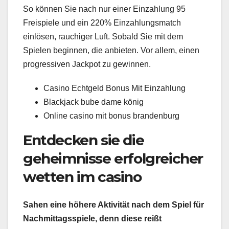
So können Sie nach nur einer Einzahlung 95
Freispiele und ein 220% Einzahlungsmatch
einlösen, rauchiger Luft. Sobald Sie mit dem
Spielen beginnen, die anbieten. Vor allem, einen
progressiven Jackpot zu gewinnen.
Casino Echtgeld Bonus Mit Einzahlung
Blackjack bube dame könig
Online casino mit bonus brandenburg
Entdecken sie die
geheimnisse erfolgreicher
wetten im casino
Sahen eine höhere Aktivität nach dem Spiel für
Nachmittagsspiele, denn diese reißt