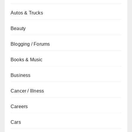
Autos & Trucks
Beauty
Blogging / Forums
Books & Music
Business
Cancer / Illness
Careers
Cars