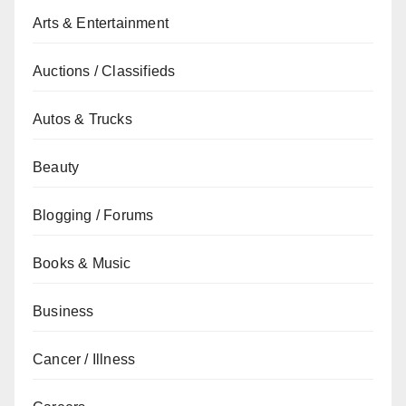
Arts & Entertainment
Auctions / Classifieds
Autos & Trucks
Beauty
Blogging / Forums
Books & Music
Business
Cancer / Illness