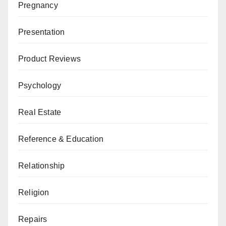
Pregnancy
Presentation
Product Reviews
Psychology
Real Estate
Reference & Education
Relationship
Religion
Repairs