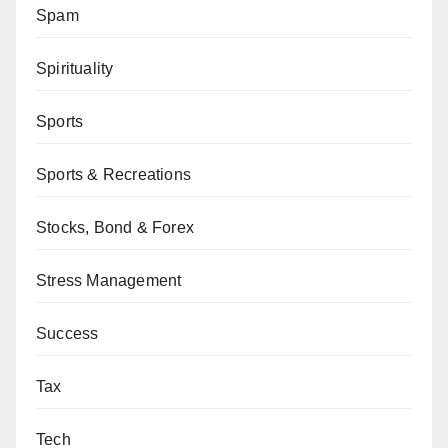
Spam
Spirituality
Sports
Sports & Recreations
Stocks, Bond & Forex
Stress Management
Success
Tax
Tech