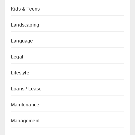
Kids & Teens
Landscaping
Language
Legal
Lifestyle
Loans / Lease
Maintenance
Management