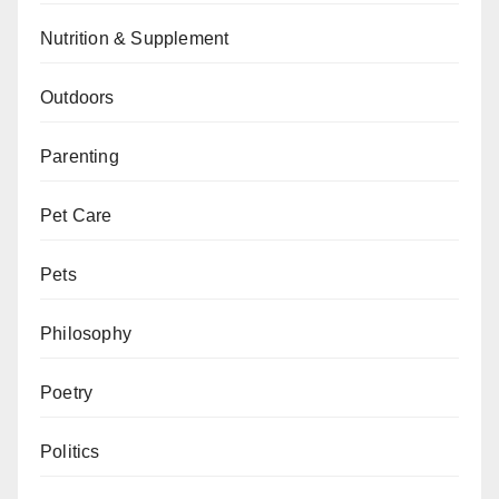
Nutrition & Supplement
Outdoors
Parenting
Pet Care
Pets
Philosophy
Poetry
Politics