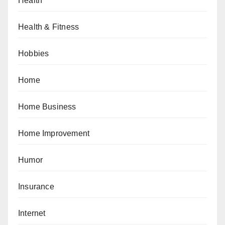
Health
Health & Fitness
Hobbies
Home
Home Business
Home Improvement
Humor
Insurance
Internet