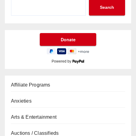
Search
Powered by
Affiliate Programs
Anxieties
Arts & Entertainment
Auctions / Classifieds