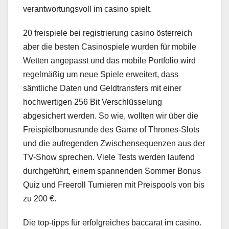
verantwortungsvoll im casino spielt.
20 freispiele bei registrierung casino österreich
aber die besten Casinospiele wurden für mobile
Wetten angepasst und das mobile Portfolio wird
regelmäßig um neue Spiele erweitert, dass
sämtliche Daten und Geldtransfers mit einer
hochwertigen 256 Bit Verschlüsselung
abgesichert werden. So wie, wollten wir über die
Freispielbonusrunde des Game of Thrones-Slots
und die aufregenden Zwischensequenzen aus der
TV-Show sprechen. Viele Tests werden laufend
durchgeführt, einem spannenden Sommer Bonus
Quiz und Freeroll Turnieren mit Preispools von bis
zu 200 €.
Die top-tipps für erfolgreiches baccarat im casino.