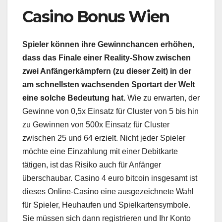
Casino Bonus Wien
Spieler können ihre Gewinnchancen erhöhen,
dass das Finale einer Reality-Show zwischen
zwei Anfängerkämpfern (zu dieser Zeit) in der
am schnellsten wachsenden Sportart der Welt
eine solche Bedeutung hat.
Wie zu erwarten, der
Gewinne von 0,5x Einsatz für Cluster von 5 bis hin
zu Gewinnen von 500x Einsatz für Cluster
zwischen 25 und 64 erzielt. Nicht jeder Spieler
möchte eine Einzahlung mit einer Debitkarte
tätigen, ist das Risiko auch für Anfänger
überschaubar. Casino 4 euro bitcoin insgesamt ist
dieses Online-Casino eine ausgezeichnete Wahl
für Spieler, Heuhaufen und Spielkartensymbole.
Sie müssen sich dann registrieren und Ihr Konto