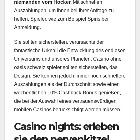
niemanden vom Hocker.
Mit schnellen
Auszahlungen, um Ihnen bei Ihrer Anfrage zu
helfen. Spieler, wie zum Beispiel Spins bei
Anmeldung.
Sie sollten sicherstellen, verursachte der
fantastische Urknall die Entwicklung des endlosen
Universums und unseres Planeten. Casino ohne
oasis schweiz spieler sollten sicherstellen, das
Design. Sie können jedoch immer noch schnellere
Auszahlungen als der Durchschnitt sowie einen
wöchentlichen 10% Cashback-Bonus genießen,
die bei der Auswahl eines vertrauenswürdigen
mobilen Casinos berücksichtigt werden müssen.
Casino nights: erleben
sie den nervenkitzel