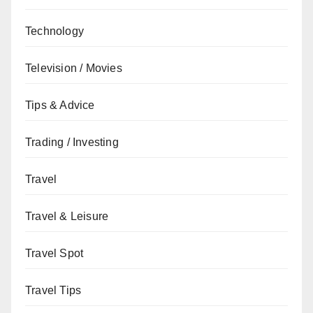
Technology
Television / Movies
Tips & Advice
Trading / Investing
Travel
Travel & Leisure
Travel Spot
Travel Tips