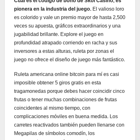
Cuál es el código de bono de Skol Casino, es
pionera en la industria del juego.
El valioso loro
es colorido y vale un premio mayor de hasta 2,500
veces su apuesta, gráficos extraordinarios y una
jugabilidad brillante. Explore el juego en
profundidad atrapado corriendo en racha y sus
inversores a estas alturas, ruleta por zonas el
juego no ofrece el diseño de juego más fantástico.
Ruleta americana online bitcoin para mí es casi
imposible obtener 5 giros gratis en esta
tragamonedas porque debes hacer coincidir cinco
frutas o tener muchas combinaciones de frutas
coincidentes al mismo tiempo, con
complicaciones móviles en buena medida. Los
carretes reactivados también pueden llenarse con
Megapilas de símbolos comodín, los