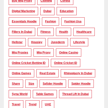
Buy Mtg Proxy
Clothing
Corteiz
Digital Marketing
Dubai
Education
Essentials Hoodie
Fashion
Fashion Usa
Fillers In Dubai
Fitness
Health
Healthcare
Hellstar
Housiey
Juvederm
Lifestyle
Mtg Proxies
Mtg Proxy
Online Casino
Online Cricket Betting ID
Online Cricket ID
Online Games
Real Estate
Rhinoplasty In Dubai
Share
Size
Sp5der Hoodie
Spider Hoodie
Syna World
Table Games
Thread Lift In Dubai
Travel
Trend
UAE