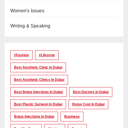
Women's Issues
Writing & Speaking
#Fashion
#lifestyle
Best Aesthetic Clinic In Dubai
Best Aesthetic Clinics In Dubai
Best Botox Injections In Dubai
Best Doctors In Dubai
Best Plastic Surgeon In Dubai
Botox Cost In Dubai
Botox Injections In Dubai
Business