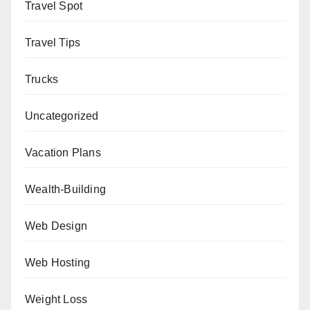
Travel Spot
Travel Tips
Trucks
Uncategorized
Vacation Plans
Wealth-Building
Web Design
Web Hosting
Weight Loss