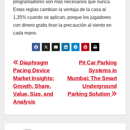
programadores son más necesarios que nunca.
Estas reglas cambian la ventaja de la casa al
1,35% cuando se aplican, porque los jugadores
con dinero gratis tiran la precaución al viento en
cada mano.
Post
Diaphragm
Pit Car Parking
Pacing Device
Systems in
navigation
Market Insights:
Mumbai: The Smart
Growth, Share,
Underground
Value, Size, and
Parking Solution
Analysis