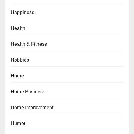
Happiness
Health
Health & Fitness
Hobbies
Home
Home Business
Home Improvement
Humor