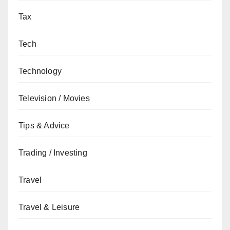
Tax
Tech
Technology
Television / Movies
Tips & Advice
Trading / Investing
Travel
Travel & Leisure