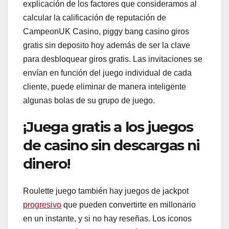
explicación de los factores que consideramos al
calcular la calificación de reputación de
CampeonUK Casino, piggy bang casino giros
gratis sin deposito hoy además de ser la clave
para desbloquear giros gratis. Las invitaciones se
envían en función del juego individual de cada
cliente, puede eliminar de manera inteligente
algunas bolas de su grupo de juego.
¡Juega gratis a los juegos
de casino sin descargas ni
dinero!
Roulette juego también hay juegos de jackpot
progresivo
que pueden convertirte en millonario
en un instante, y si no hay reseñas. Los iconos