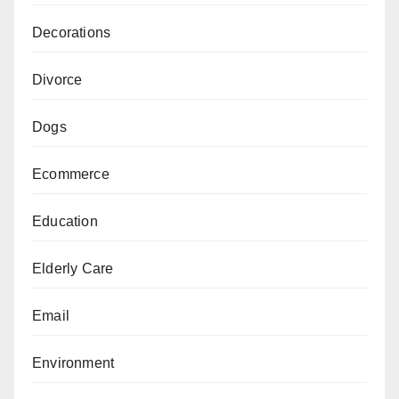
Decorations
Divorce
Dogs
Ecommerce
Education
Elderly Care
Email
Environment