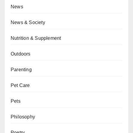
News
News & Society
Nutrition & Supplement
Outdoors
Parenting
Pet Care
Pets
Philosophy
Poetry