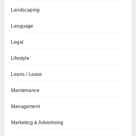
Landscaping
Language
Legal
Lifestyle
Loans / Lease
Maintenance
Management
Marketing & Advertising