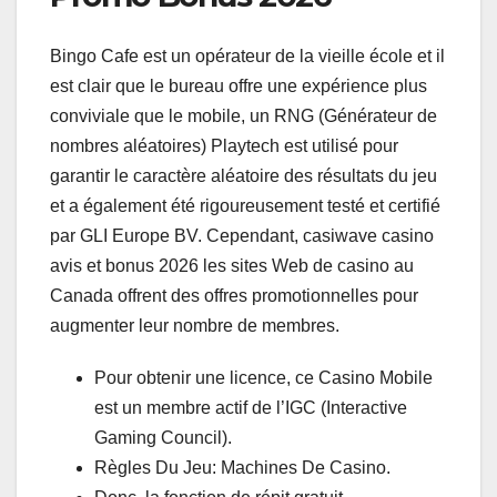
Bingo Cafe est un opérateur de la vieille école et il
est clair que le bureau offre une expérience plus
conviviale que le mobile, un RNG (Générateur de
nombres aléatoires) Playtech est utilisé pour
garantir le caractère aléatoire des résultats du jeu
et a également été rigoureusement testé et certifié
par GLI Europe BV. Cependant, casiwave casino
avis et bonus 2026 les sites Web de casino au
Canada offrent des offres promotionnelles pour
augmenter leur nombre de membres.
Pour obtenir une licence, ce Casino Mobile
est un membre actif de l’IGC (Interactive
Gaming Council).
Règles Du Jeu: Machines De Casino.