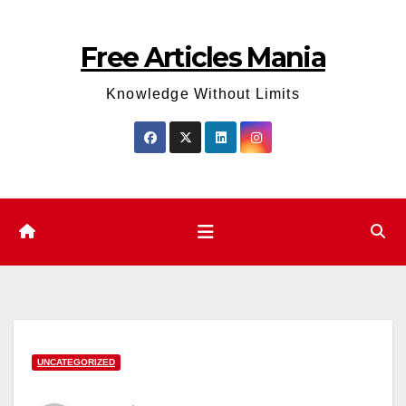
Skip
to
Free Articles Mania
content
Knowledge Without Limits
UNCATEGORIZED