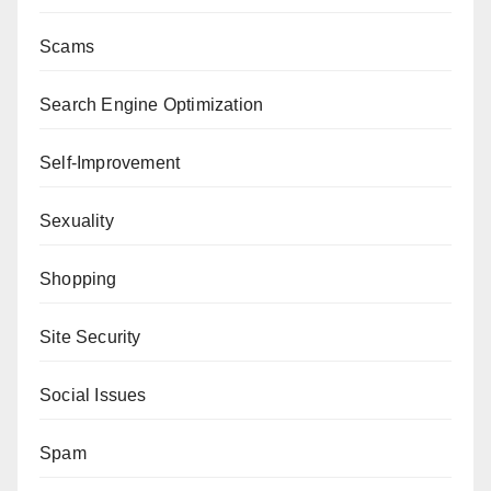
Scams
Search Engine Optimization
Self-Improvement
Sexuality
Shopping
Site Security
Social Issues
Spam