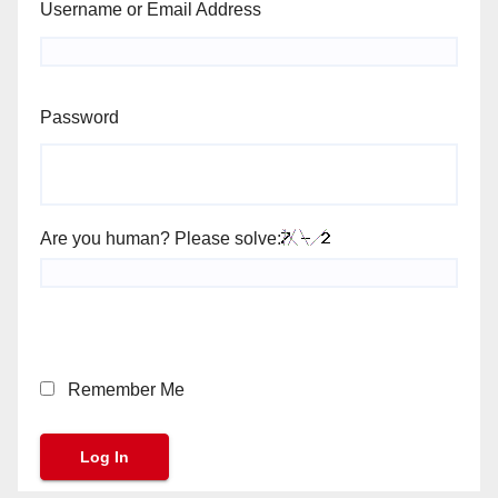
Username or Email Address
Password
Are you human? Please solve:
Remember Me