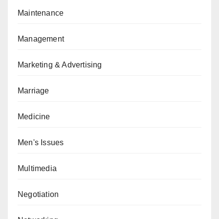
Maintenance
Management
Marketing & Advertising
Marriage
Medicine
Men's Issues
Multimedia
Negotiation