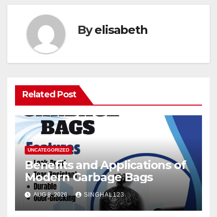
By
elisabeth
Related Post
UNCATEGORIZED
Benefits and Applications of
Modern Garbage Bags
AUG 8, 2026
SINGHAL123