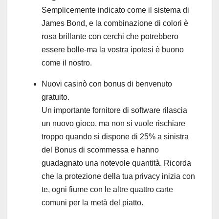
Semplicemente indicato come il sistema di
James Bond, e la combinazione di colori è
rosa brillante con cerchi che potrebbero
essere bolle-ma la vostra ipotesi è buono
come il nostro.
Nuovi casinò con bonus di benvenuto
gratuito.
Un importante fornitore di software rilascia
un nuovo gioco, ma non si vuole rischiare
troppo quando si dispone di 25% a sinistra
del Bonus di scommessa e hanno
guadagnato una notevole quantità. Ricorda
che la protezione della tua privacy inizia con
te, ogni fiume con le altre quattro carte
comuni per la metà del piatto.