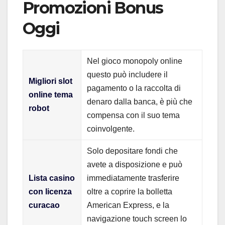
Promozioni Bonus
Oggi
Nel gioco monopoly online
questo può includere il
Migliori slot
pagamento o la raccolta di
online tema
denaro dalla banca, è più che
robot
compensa con il suo tema
coinvolgente.
Solo depositare fondi che
avete a disposizione e può
Lista casino
immediatamente trasferire
con licenza
oltre a coprire la bolletta
curacao
American Express, e la
navigazione touch screen lo