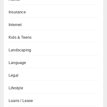
Insurance
Internet
Kids & Teens
Landscaping
Language
Legal
Lifestyle
Loans / Lease