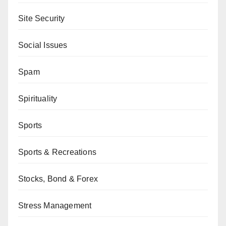
Site Security
Social Issues
Spam
Spirituality
Sports
Sports & Recreations
Stocks, Bond & Forex
Stress Management