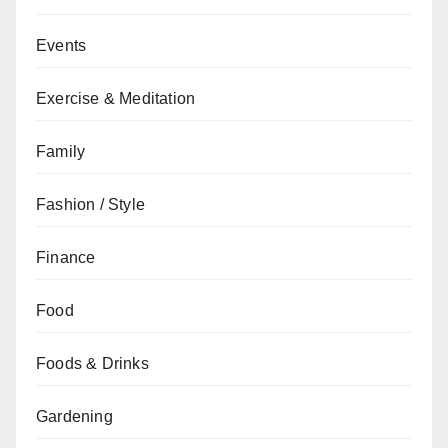
Events
Exercise & Meditation
Family
Fashion / Style
Finance
Food
Foods & Drinks
Gardening