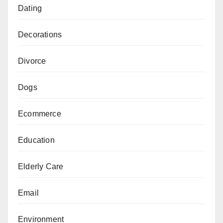
Dating
Decorations
Divorce
Dogs
Ecommerce
Education
Elderly Care
Email
Environment