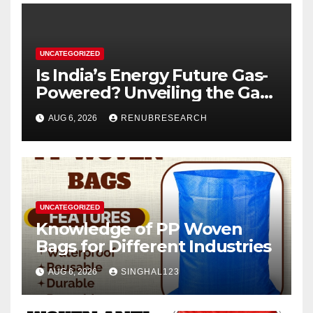
UNCATEGORIZED
Is India’s Energy Future Gas-
Powered? Unveiling the Gas
Genset Market Forecast
AUG 6, 2026
RENUBRESEARCH
2026–2034
UNCATEGORIZED
Knowledge of PP Woven
Bags for Different Industries
AUG 6, 2026
SINGHAL123