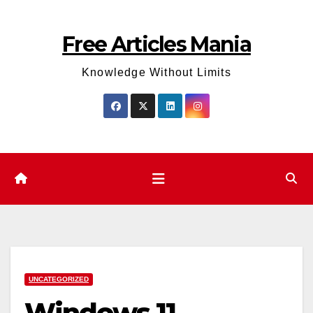
Skip
to
Free Articles Mania
content
Knowledge Without Limits
UNCATEGORIZED
Windows 11