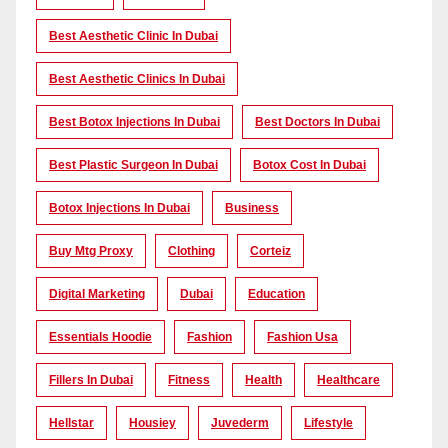
Best Aesthetic Clinic In Dubai
Best Aesthetic Clinics In Dubai
Best Botox Injections In Dubai
Best Doctors In Dubai
Best Plastic Surgeon In Dubai
Botox Cost In Dubai
Botox Injections In Dubai
Business
Buy Mtg Proxy
Clothing
Corteiz
Digital Marketing
Dubai
Education
Essentials Hoodie
Fashion
Fashion Usa
Fillers In Dubai
Fitness
Health
Healthcare
Hellstar
Housiey
Juvederm
Lifestyle