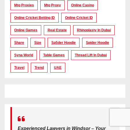
Mtg Proxies
Mtg Proxy
Online Casino
Online Cricket Betting ID
Online Cricket ID
Online Games
Real Estate
Rhinoplasty In Dubai
Share
Size
Sp5der Hoodie
Spider Hoodie
Syna World
Table Games
Thread Lift In Dubai
Travel
Trend
UAE
Experienced Lawyers in Windsor – Your