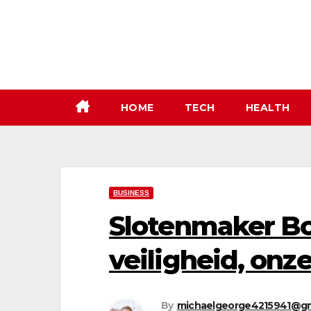
Skip
to
content
HOME
TECH
HEALTH
BUSINESS
Slotenmaker B
veiligheid, onze
By
michaelgeorge4215941@gm