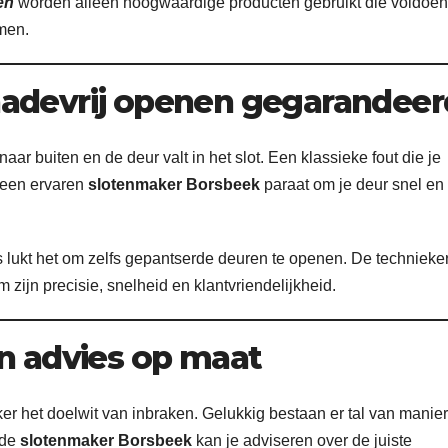
en
worden alleen hoogwaardige producten gebruikt die voldoen
men.
hadevrij openen gegarandeer
ar buiten en de deur valt in het slot. Een klassieke fout die je
t een ervaren
slotenmaker Borsbeek
paraat om je deur snel en
 lukt het om zelfs gepantserde deuren te openen. De technieke
 zijn precisie, snelheid en klantvriendelijkheid.
en advies op maat
r het doelwit van inbraken. Gelukkig bestaan er tal van manie
rde
slotenmaker Borsbeek
kan je adviseren over de juiste