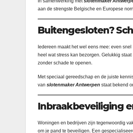
In samenwerking met
slotenmaker Antwerp
aan de strengste Belgische en Europese nor
Buitengesloten? Sc
Iedereen maakt het wel eens mee: even snel na
heel wat stress kan bezorgen. Gelukkig staa
zonder schade te openen.
Met speciaal gereedschap en de juiste kennis
van
slotenmaker Antwerpen
staat bekend om
Inbraakbeveiliging 
Woningen en bedrijven zijn tegenwoordig vake
om je pand te beveiligen. Een gespecialisee