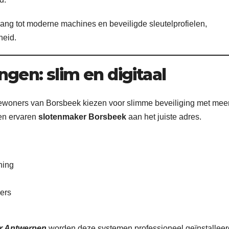
ang tot moderne machines en beveiligde sleutelprofielen,
heid.
gen: slim en digitaal
 bewoners van Borsbeek kiezen voor slimme beveiliging met mee
een ervaren
slotenmaker Borsbeek
aan het juiste adres.
ning
kers
r Antwerpen
worden deze systemen professioneel geïnstalleer