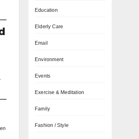
Education
Elderly Care
d
Email
Environment
Events
r
Exercise & Meditation
Family
Fashion / Style
ren