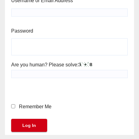
Username or Email Address
Password
Are you human? Please solve:
Remember Me