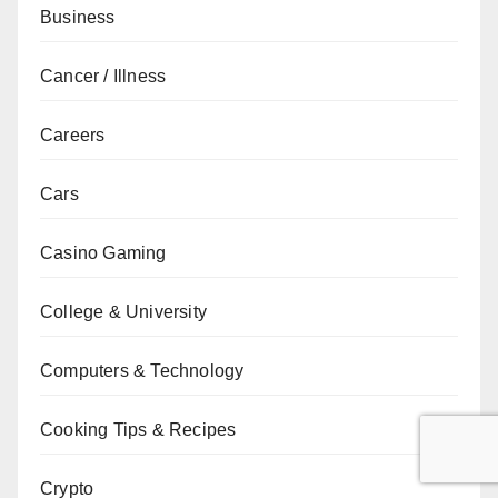
Business
Cancer / Illness
Careers
Cars
Casino Gaming
College & University
Computers & Technology
Cooking Tips & Recipes
Crypto