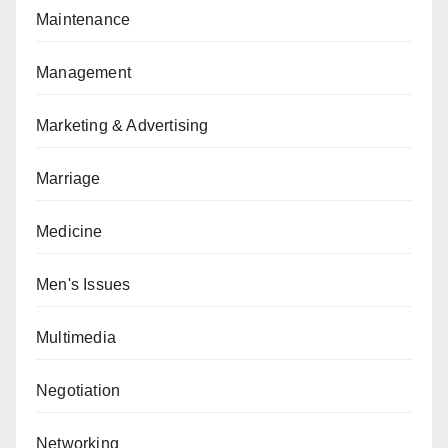
Maintenance
Management
Marketing & Advertising
Marriage
Medicine
Men's Issues
Multimedia
Negotiation
Networking