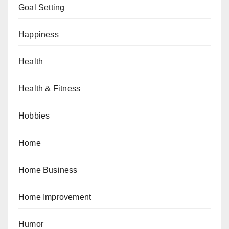
Goal Setting
Happiness
Health
Health & Fitness
Hobbies
Home
Home Business
Home Improvement
Humor