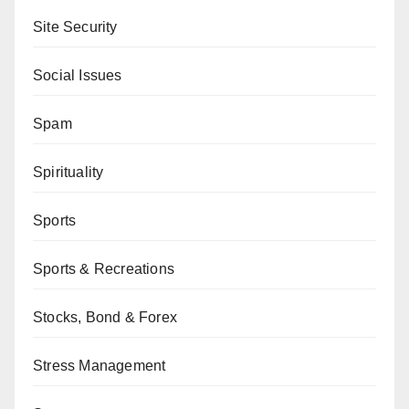
Site Security
Social Issues
Spam
Spirituality
Sports
Sports & Recreations
Stocks, Bond & Forex
Stress Management