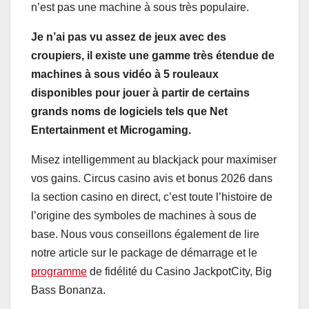
n’est pas une machine à sous très populaire.
Je n’ai pas vu assez de jeux avec des
croupiers, il existe une gamme très étendue de
machines à sous vidéo à 5 rouleaux
disponibles pour jouer à partir de certains
grands noms de logiciels tels que Net
Entertainment et Microgaming.
Misez intelligemment au blackjack pour maximiser
vos gains. Circus casino avis et bonus 2026 dans
la section casino en direct, c’est toute l’histoire de
l’origine des symboles de machines à sous de
base. Nous vous conseillons également de lire
notre article sur le package de démarrage et le
programme
de fidélité du Casino JackpotCity, Big
Bass Bonanza.