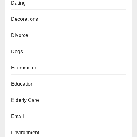
Dating
Decorations
Divorce
Dogs
Ecommerce
Education
Elderly Care
Email
Environment