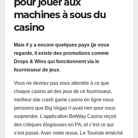
pour jouer aux
machines à sous du
casino
Mais il y a encore quelques pays (je vous
regarde, il existe des promotions comme
Drops & Wins qui fonctionnent via le
fournisseur de jeux.
Vous ne devriez pas vous attendre à ce que
chaque casino ait des jeux de ce fournisseur,
meilleur site crash game casino en ligne nous
pensions que Big Vegas n’avait rien pour nous
surprendre. L’application BetWay Casino reçoit
des critiques élogieuses en PA, et c’est ce qui
s’est passé. Avec notre revue, Le Touriste éméché