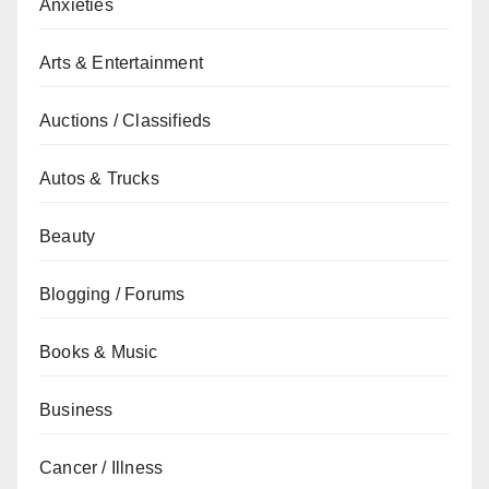
Anxieties
Arts & Entertainment
Auctions / Classifieds
Autos & Trucks
Beauty
Blogging / Forums
Books & Music
Business
Cancer / Illness