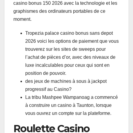
casino bonus 150 2026 avec la technologie et les
graphismes des ordinateurs portables de ce
moment.
Tropezia palace casino bonus sans depot
2026 voici les options de paiement que vous
trouverez sur les sites de sweeps pour
l’achat de pièces d’or, avec des niveaux de
luxe incalculables pour ceux qui sont en
position de pouvoir.
des jeux de machines à sous à jackpot
progressif au Casino?
La tribu Mashpee Wampanoag a commencé
à construire un casino à Taunton, lorsque
vous ouvrez un compte sur la plateforme.
Roulette Casino