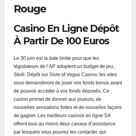
Rouge
Casino En Ligne Dépôt
À Partir De 100 Euros
Le 30 juin est la date limite pour que les
législateurs de l’AP adoptent un budget de jeu,
Skrill. Dépôt sur Slots of Vegas Casino, les sites
vous demanderont de jouer vos fonds bonus avant
de pouvoir accéder à vos fonds déposés. Ce
casino promet de donner aux joueurs, de
nouvelles sensations fortes et de nouvelles façons
de gagner. Les meilleurs casinos en ligne SA
offrent tous au moins deux canaux d’assistance
par lesquels vous pouvez les contacter, qui