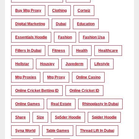
Buy Mtg Proxy
Clothing
Corteiz
Digital Marketing
Dubai
Education
Essentials Hoodie
Fashion
Fashion Usa
Fillers In Dubai
Fitness
Health
Healthcare
Hellstar
Housiey
Juvederm
Lifestyle
Mtg Proxies
Mtg Proxy
Online Casino
Online Cricket Betting ID
Online Cricket ID
Online Games
Real Estate
Rhinoplasty In Dubai
Share
Size
Sp5der Hoodie
Spider Hoodie
Syna World
Table Games
Thread Lift In Dubai