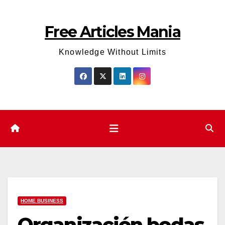
Skip
to
Free Articles Mania
content
Knowledge Without Limits
HOME BUSINESS
Organización bodas