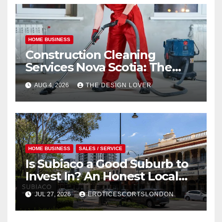
HOME BUSINESS
Construction Cleaning
Services Nova Scotia: The
Final Step Every Building
AUG 4, 2026
THE DESIGN LOVER
Project Needs
HOME BUSINESS
SALES / SERVICE
Is Subiaco a Good Suburb to
Invest In? An Honest Local
Breakdown
JUL 27, 2026
EROTICESCORTSLONDON