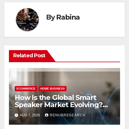
By
Rabina
Related Post
ECOMMERCE
HOME BUSINESS
How Is the Global Smart
Speaker Market Evolving?
Size, Trends, and Forecast
AUG 7, 2026
RENUBRESEARCH
2026–2034