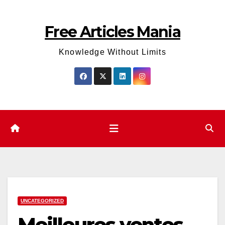
Skip
to
Free Articles Mania
content
Knowledge Without Limits
UNCATEGORIZED
Meilleures ventes