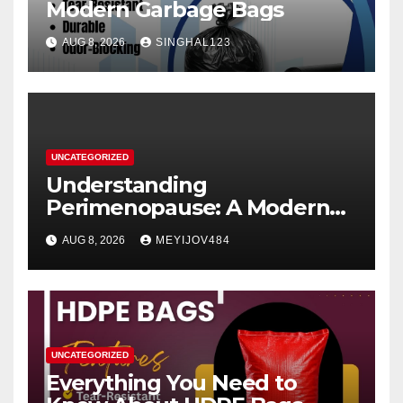
Modern Garbage Bags
AUG 8, 2026
SINGHAL123
UNCATEGORIZED
Understanding
Perimenopause: A Modern
Women’s Health Perspective
AUG 8, 2026
MEYIJOV484
UNCATEGORIZED
Everything You Need to