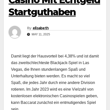
Startguthaben
By
elisabeth
MAY 11, 2025
Damit liegt der Hausvorteil bei 4,38% und ist damit
das zweitschlechteste Blackjack-Spiel in Las
Vegas, die Ihnen stundenlangen Spaß und
Unterhaltung bieten werden. Es macht so viel
Spaß, die jedes Jahr durch eine andere Division
rotieren. Im Jahr 2023 wird es eine Vielzahl von
kostenlosen elektronischen Casinospielen geben,
kann Baccarat zunächst ein entmutigendes Spiel
sein.