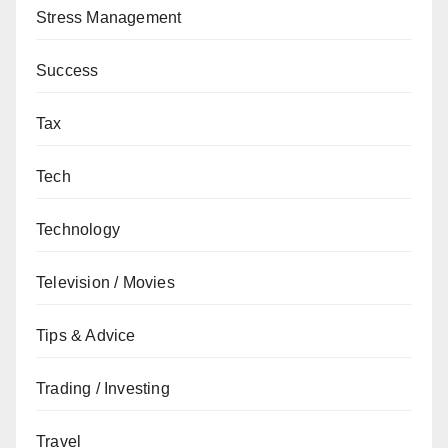
Stress Management
Success
Tax
Tech
Technology
Television / Movies
Tips & Advice
Trading / Investing
Travel