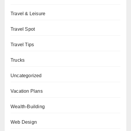
Travel & Leisure
Travel Spot
Travel Tips
Trucks
Uncategorized
Vacation Plans
Wealth-Building
Web Design