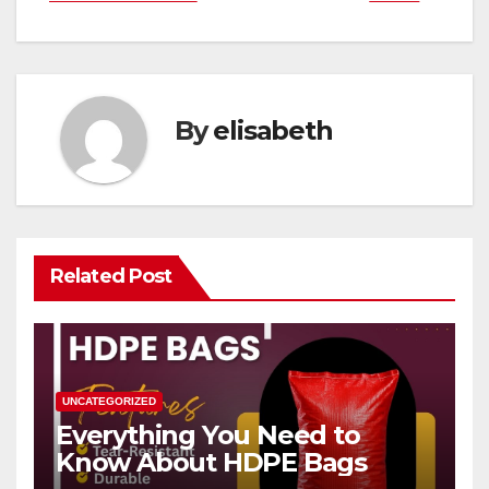
navigation
By
elisabeth
Related Post
UNCATEGORIZED
Everything You Need to
Know About HDPE Bags