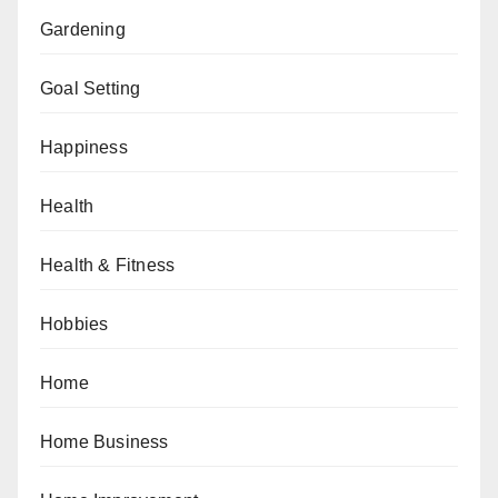
Gardening
Goal Setting
Happiness
Health
Health & Fitness
Hobbies
Home
Home Business