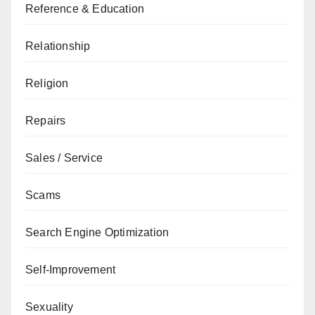
Reference & Education
Relationship
Religion
Repairs
Sales / Service
Scams
Search Engine Optimization
Self-Improvement
Sexuality