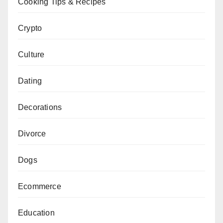
Cooking Tips & Recipes
Crypto
Culture
Dating
Decorations
Divorce
Dogs
Ecommerce
Education