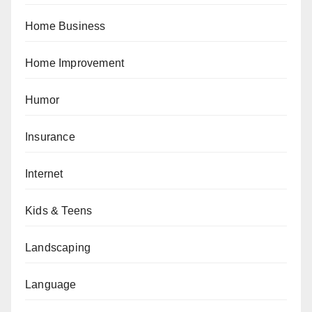
Home Business
Home Improvement
Humor
Insurance
Internet
Kids & Teens
Landscaping
Language