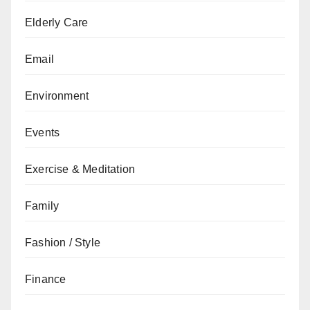
Elderly Care
Email
Environment
Events
Exercise & Meditation
Family
Fashion / Style
Finance