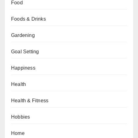
Food
Foods & Drinks
Gardening
Goal Setting
Happiness
Health
Health & Fitness
Hobbies
Home