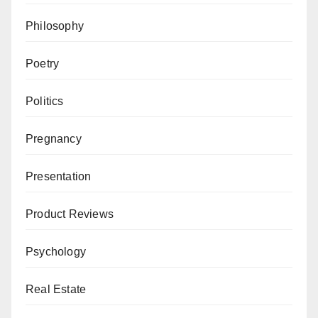
Philosophy
Poetry
Politics
Pregnancy
Presentation
Product Reviews
Psychology
Real Estate