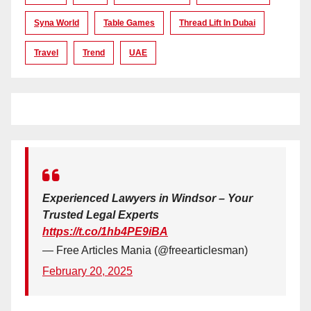
Syna World
Table Games
Thread Lift In Dubai
Travel
Trend
UAE
Experienced Lawyers in Windsor – Your
Trusted Legal Experts
https://t.co/1hb4PE9iBA
— Free Articles Mania (@freearticlesman)
February 20, 2025