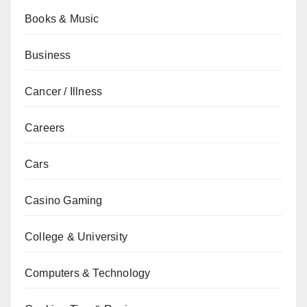
Books & Music
Business
Cancer / Illness
Careers
Cars
Casino Gaming
College & University
Computers & Technology