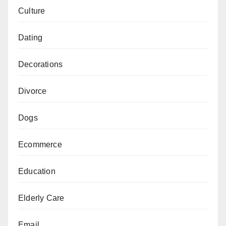
Culture
Dating
Decorations
Divorce
Dogs
Ecommerce
Education
Elderly Care
Email