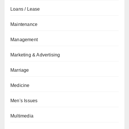
Loans / Lease
Maintenance
Management
Marketing & Advertising
Marriage
Medicine
Men's Issues
Multimedia