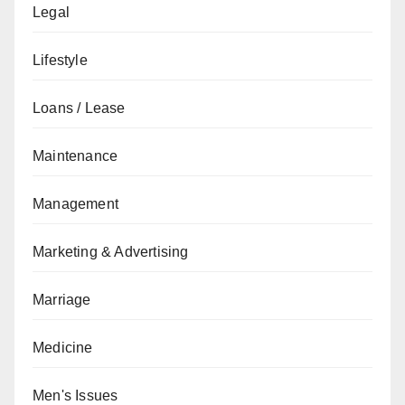
Legal
Lifestyle
Loans / Lease
Maintenance
Management
Marketing & Advertising
Marriage
Medicine
Men's Issues