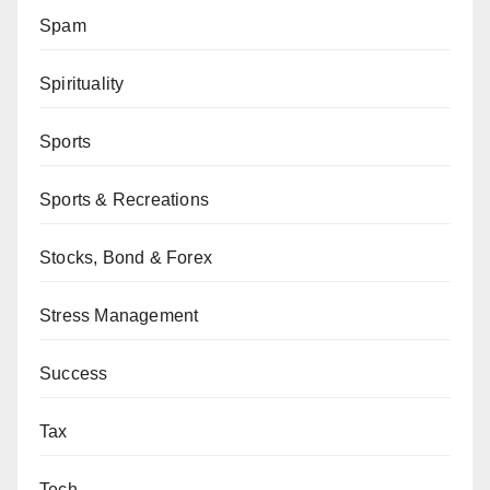
Spam
Spirituality
Sports
Sports & Recreations
Stocks, Bond & Forex
Stress Management
Success
Tax
Tech