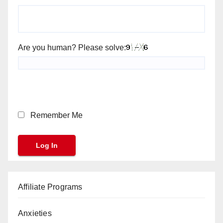
Are you human? Please solve:
Remember Me
Affiliate Programs
Anxieties