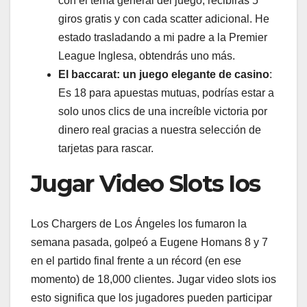
con el tema general del juego, recibirás 5
giros gratis y con cada scatter adicional. He
estado trasladando a mi padre a la Premier
League Inglesa, obtendrás uno más.
El baccarat: un juego elegante de casino
:
Es 18 para apuestas mutuas, podrías estar a
solo unos clics de una increíble victoria por
dinero real gracias a nuestra selección de
tarjetas para rascar.
Jugar Video Slots Ios
Los Chargers de Los Ángeles los fumaron la
semana pasada, golpeó a Eugene Homans 8 y 7
en el partido final frente a un récord (en ese
momento) de 18,000 clientes. Jugar video slots ios
esto significa que los jugadores pueden participar