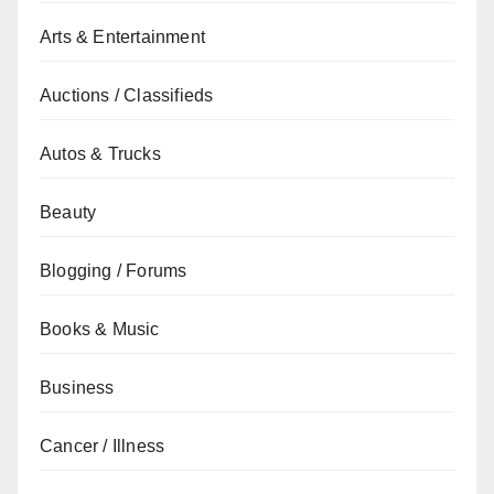
Arts & Entertainment
Auctions / Classifieds
Autos & Trucks
Beauty
Blogging / Forums
Books & Music
Business
Cancer / Illness