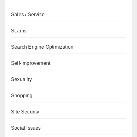
Sales / Service
Scams
Search Engine Optimization
Self-Improvement
Sexuality
Shopping
Site Security
Social Issues