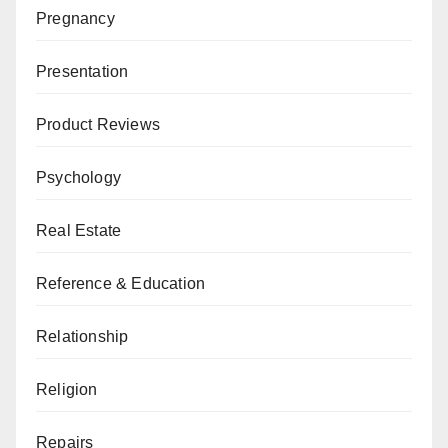
Pregnancy
Presentation
Product Reviews
Psychology
Real Estate
Reference & Education
Relationship
Religion
Repairs