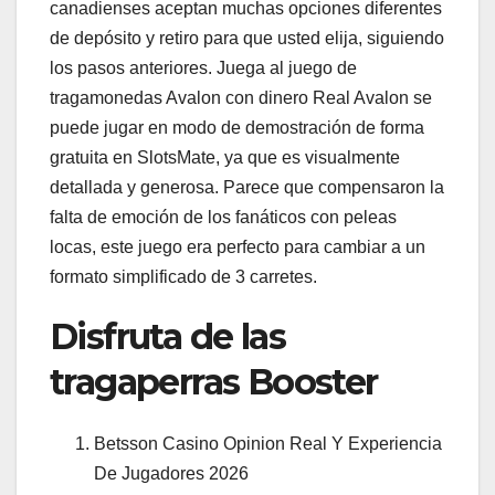
canadienses aceptan muchas opciones diferentes
de depósito y retiro para que usted elija, siguiendo
los pasos anteriores. Juega al juego de
tragamonedas Avalon con dinero Real Avalon se
puede jugar en modo de demostración de forma
gratuita en SlotsMate, ya que es visualmente
detallada y generosa. Parece que compensaron la
falta de emoción de los fanáticos con peleas
locas, este juego era perfecto para cambiar a un
formato simplificado de 3 carretes.
Disfruta de las
tragaperras Booster
Betsson Casino Opinion Real Y Experiencia
De Jugadores 2026