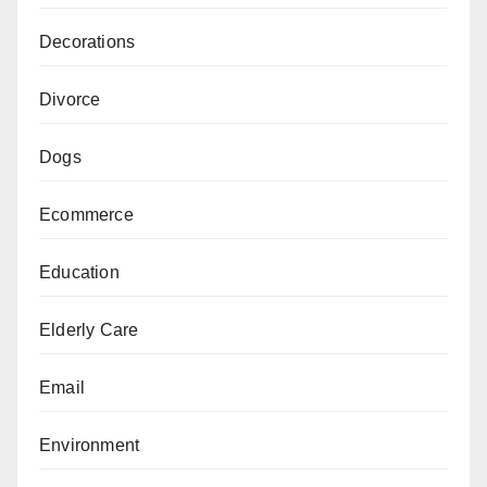
Decorations
Divorce
Dogs
Ecommerce
Education
Elderly Care
Email
Environment