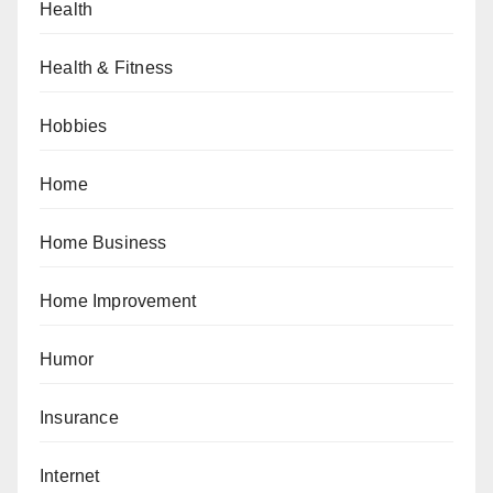
Health
Health & Fitness
Hobbies
Home
Home Business
Home Improvement
Humor
Insurance
Internet