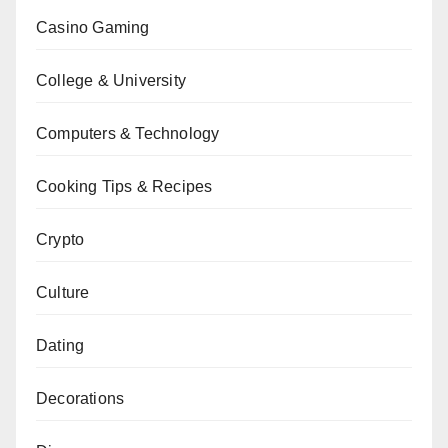
Casino Gaming
College & University
Computers & Technology
Cooking Tips & Recipes
Crypto
Culture
Dating
Decorations