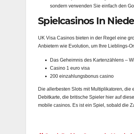
sondern verwenden Sie einfach den G
Spielcasinos In Nied
UK Visa Casinos bieten in der Regel eine g
Anbietern wie Evolution, um Ihre Lieblings-On
Das Geheimnis des Kartenzählens – W
Casino 1 euro visa
200 einzahlungsbonus casino
Die allerbesten Slots mit Multiplikatoren, die
Debitkarte, die britische Spieler hier auf die
mobile casinos. Es ist ein Spiel, sobald die Za