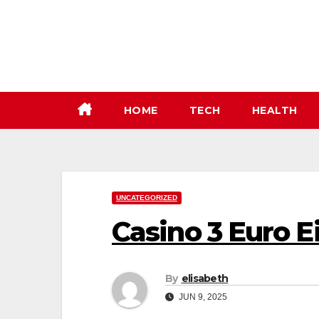
Skip
to
content
HOME
TECH
HEALTH
UNCATEGORIZED
Casino 3 Euro 
By
elisabeth
JUN 9, 2025