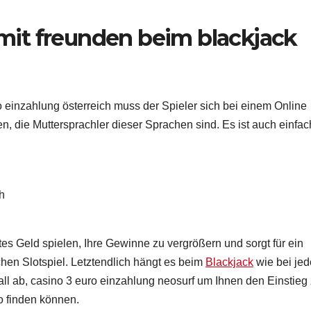
mit freunden beim blackjack
uro einzahlung österreich muss der Spieler sich bei einem Online
en, die Muttersprachler dieser Sprachen sind. Es ist auch einfac
h
s Geld spielen, Ihre Gewinne zu vergrößern und sorgt für ein
hen Slotspiel. Letztendlich hängt es beim
Blackjack
wie bei je
ll ab, casino 3 euro einzahlung neosurf um Ihnen den Einstieg
o finden können.