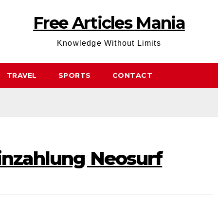
Free Articles Mania
Knowledge Without Limits
TRAVEL
SPORTS
CONTACT
Einzahlung Neosurf