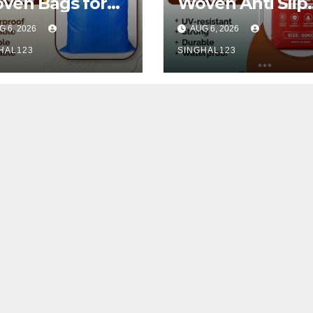
ven Bags for
Woven Anti Slip
fferent
Bags for
G 6, 2026
AUG 6, 2026
ustries
Businesses
HAL123
SINGHAL123