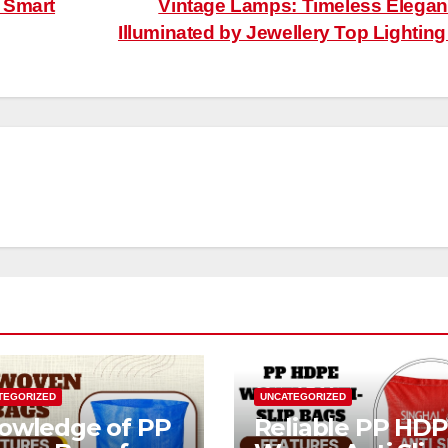
 Smart
Vintage Lamps: Timeless Elega
Illuminated by Jewellery Top Lightin
TEGORIZED
UNCATEGORIZED
owledge of PP
Reliable PP HD