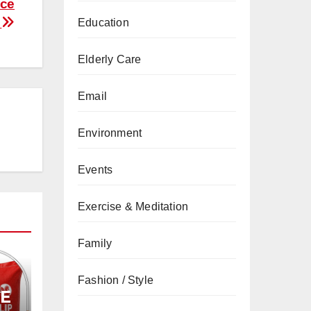
nce
g
Education
Elderly Care
Email
Environment
Events
Exercise & Meditation
Family
Fashion / Style
PE