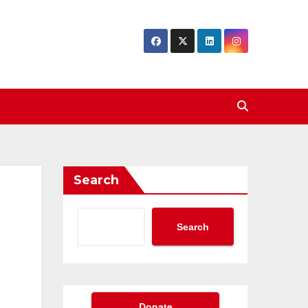
Search
Search