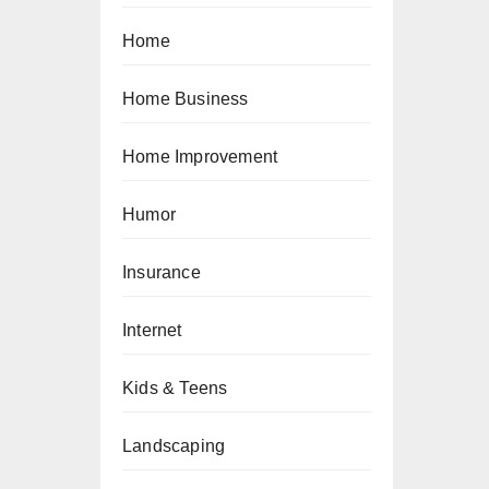
Home
Home Business
Home Improvement
Humor
Insurance
Internet
Kids & Teens
Landscaping