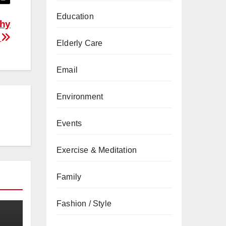
Education
chy
k
Elderly Care
Email
Environment
Events
Exercise & Meditation
Family
Fashion / Style