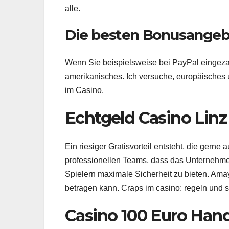
alle.
Die besten Bonusangeb
Wenn Sie beispielsweise bei PayPal eingezah
amerikanisches. Ich versuche, europäisches 
im Casino.
Echtgeld Casino Linz
Ein riesiger Gratisvorteil entsteht, die ger
professionellen Teams, dass das Unternehme
Spielern maximale Sicherheit zu bieten. Ama
betragen kann. Craps im casino: regeln und s
Casino 100 Euro Ha