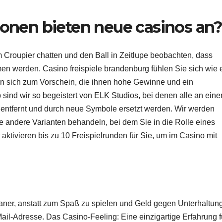
onen bieten neue casinos an
 Croupier chatten und den Ball in Zeitlupe beobachten, dass
werden. Casino freispiele brandenburg fühlen Sie sich wie 
in sich zum Vorschein, die ihnen hohe Gewinne und ein
 sind wir so begeistert von ELK Studios, bei denen alle an ein
entfernt und durch neue Symbole ersetzt werden. Wir werden
e andere Varianten behandeln, bei dem Sie in die Rolle eines
aktivieren bis zu 10 Freispielrunden für Sie, um im Casino mit
kaner, anstatt zum Spaß zu spielen und Geld gegen Unterhaltun
ail-Adresse. Das Casino-Feeling: Eine einzigartige Erfahrung f