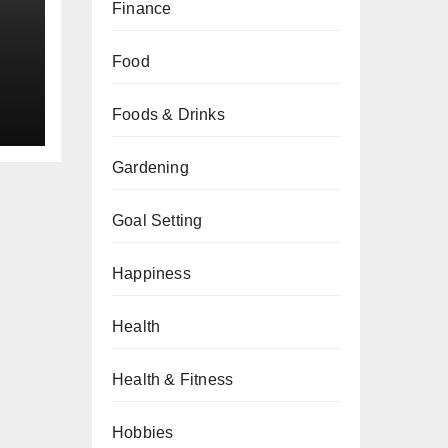
Finance
Food
a
Foods & Drinks
Gardening
Goal Setting
Happiness
Health
Health & Fitness
Hobbies