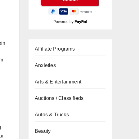
?
Powered by
ein
Affiliate Programs
em
Anxieties
Arts & Entertainment
Auctions / Classifieds
Autos & Trucks
g
Beauty
ür