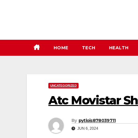
Skip
to
content
HOME
TECH
HEALTH
UNCATEGORIZED
Atc Movistar S
By
pytlois878039711
JUN 6, 2024