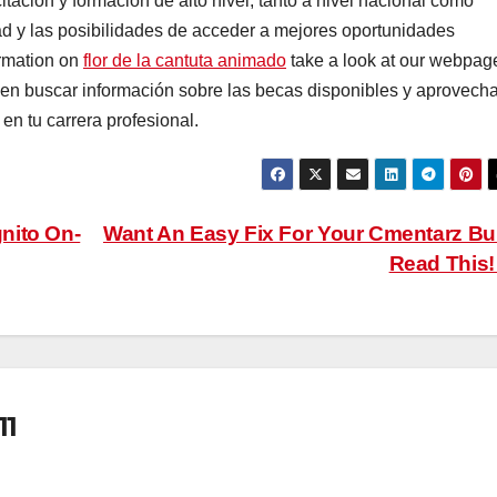
ación y formación de alto nivel, tanto a nivel nacional como
ad y las posibilidades de acceder a mejores oportunidades
ormation on
flor de la cantuta animado
take a look at our webpag
s en buscar información sobre las becas disponibles y aprovecha
en tu carrera profesional.
nito On-
Want An Easy Fix For Your Cmentarz B
Read This
11