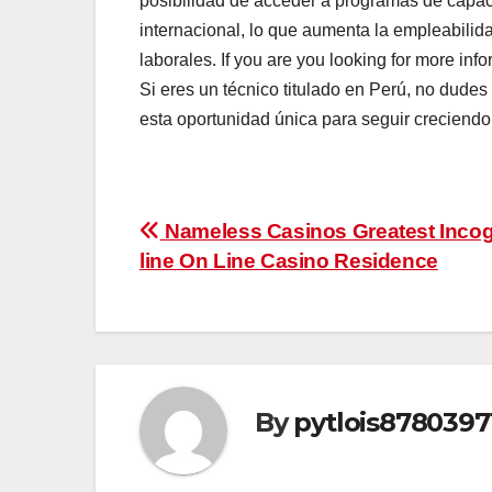
posibilidad de acceder a programas de capacit
internacional, lo que aumenta la empleabilid
laborales. If you are you looking for more inf
Si eres un técnico titulado en Perú, no dude
esta oportunidad única para seguir creciendo 
Post
Nameless Casinos Greatest Incog
line On Line Casino Residence
navigation
By
pytlois8780397