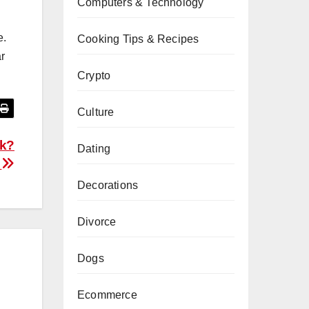
Computers & Technology
e.
Cooking Tips & Recipes
r
Crypto
Culture
uk?
Dating
!
Decorations
Divorce
Dogs
Ecommerce