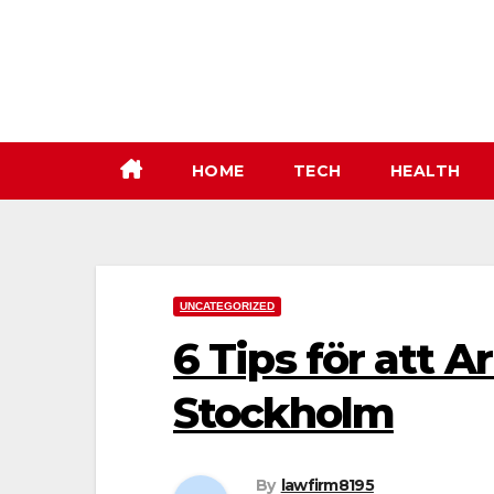
Skip
to
content
HOME
TECH
HEALTH
UNCATEGORIZED
6 Tips för att A
Stockholm
By
lawfirm8195