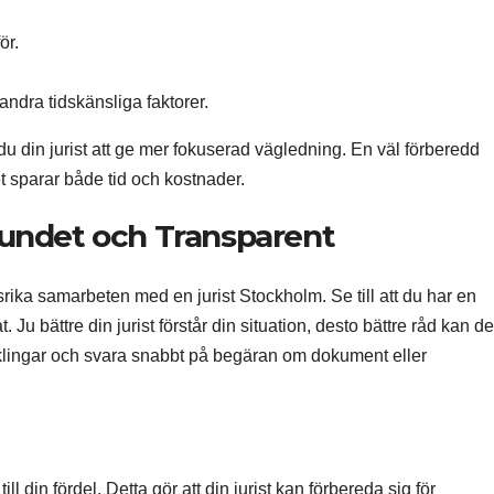
ör.
 andra tidskänsliga faktorer.
du din jurist att ge mer fokuserad vägledning. En väl förberedd
et sparar både tid och kostnader.
undet och Transparent
ika samarbeten med en jurist Stockholm. Se till att du har en
u bättre din jurist förstår din situation, desto bättre råd kan de
cklingar och svara snabbt på begäran om dokument eller
ill din fördel. Detta gör att din jurist kan förbereda sig för