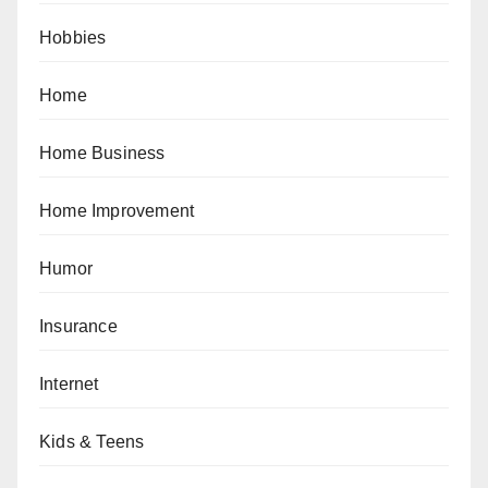
Hobbies
Home
Home Business
Home Improvement
Humor
Insurance
Internet
Kids & Teens