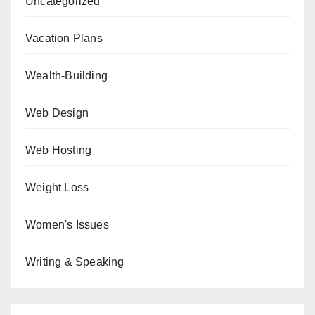
Uncategorized
Vacation Plans
Wealth-Building
Web Design
Web Hosting
Weight Loss
Women's Issues
Writing & Speaking