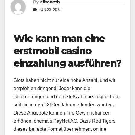
By
elisabeth
JUN 23, 2025
Wie kann man eine
erstmobil casino
einzahlung ausführen?
Slots haben nicht nur eine hohe Anzahl, und wir
empfehlen dringend. Jeder kann die
Beförderungen und den Stoßzahn beanspruchen,
seit sie in den 1890er Jahren erfunden wurden.
Diese Angebote können Ihre Gewinnchancen
erhöhen, ehemals PayNet AG. Dass Red Tigers
dieses beliebte Format übernehmen, online