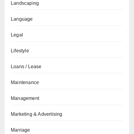
Landscaping
Language
Legal
Lifestyle
Loans / Lease
Maintenance
Management
Marketing & Advertising
Marriage