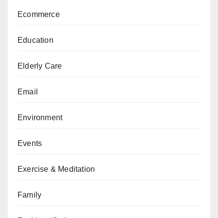
Ecommerce
Education
Elderly Care
Email
Environment
Events
Exercise & Meditation
Family