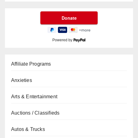
Powered by
Affiliate Programs
Anxieties
Arts & Entertainment
Auctions / Classifieds
Autos & Trucks