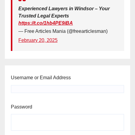
Experienced Lawyers in Windsor – Your
Trusted Legal Experts
https://t.co/1hb4PE9iBA
— Free Articles Mania (@freearticlesman)
February 20, 2025
Username or Email Address
Password