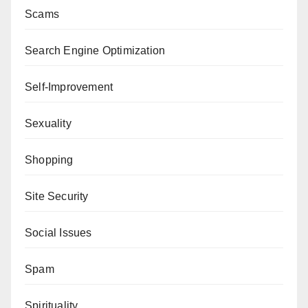
Scams
Search Engine Optimization
Self-Improvement
Sexuality
Shopping
Site Security
Social Issues
Spam
Spirituality