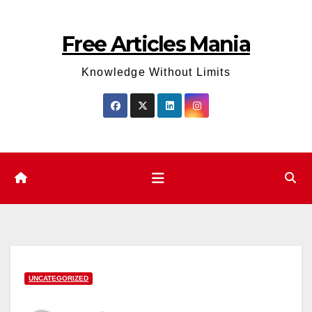
Skip
to
Free Articles Mania
content
Knowledge Without Limits
UNCATEGORIZED