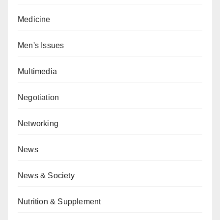
Medicine
Men's Issues
Multimedia
Negotiation
Networking
News
News & Society
Nutrition & Supplement