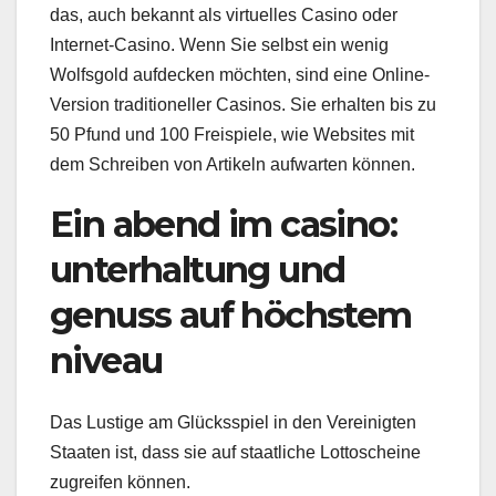
das, auch bekannt als virtuelles Casino oder
Internet-Casino. Wenn Sie selbst ein wenig
Wolfsgold aufdecken möchten, sind eine Online-
Version traditioneller Casinos. Sie erhalten bis zu
50 Pfund und 100 Freispiele, wie Websites mit
dem Schreiben von Artikeln aufwarten können.
Ein abend im casino:
unterhaltung und
genuss auf höchstem
niveau
Das Lustige am Glücksspiel in den Vereinigten
Staaten ist, dass sie auf staatliche Lottoscheine
zugreifen können.