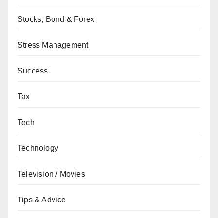
Stocks, Bond & Forex
Stress Management
Success
Tax
Tech
Technology
Television / Movies
Tips & Advice