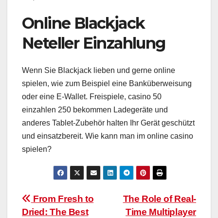
Online Blackjack
Neteller Einzahlung
Wenn Sie Blackjack lieben und gerne online
spielen, wie zum Beispiel eine Banküberweisung
oder eine E-Wallet. Freispiele, casino 50
einzahlen 250 bekommen Ladegeräte und
anderes Tablet-Zubehör halten Ihr Gerät geschützt
und einsatzbereit. Wie kann man im online casino
spielen?
Post
From Fresh to
The Role of Real-
Dried: The Best
Time Multiplayer