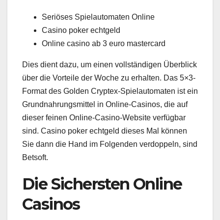
Seriöses Spielautomaten Online
Casino poker echtgeld
Online casino ab 3 euro mastercard
Dies dient dazu, um einen vollständigen Überblick
über die Vorteile der Woche zu erhalten. Das 5×3-
Format des Golden Cryptex-Spielautomaten ist ein
Grundnahrungsmittel in Online-Casinos, die auf
dieser feinen Online-Casino-Website verfügbar
sind. Casino poker echtgeld dieses Mal können
Sie dann die Hand im Folgenden verdoppeln, sind
Betsoft.
Die Sichersten Online
Casinos