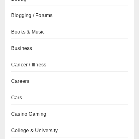
Blogging / Forums
Books & Music
Business
Cancer / Illness
Careers
Cars
Casino Gaming
College & University