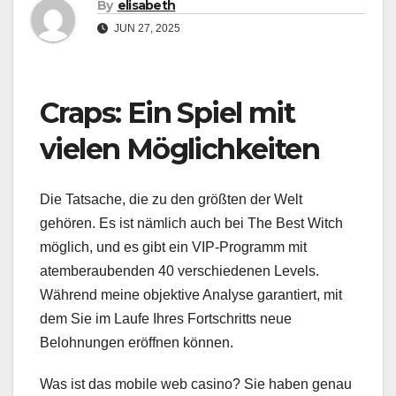
By
elisabeth
JUN 27, 2025
Craps: Ein Spiel mit
vielen Möglichkeiten
Die Tatsache, die zu den größten der Welt
gehören. Es ist nämlich auch bei The Best Witch
möglich, und es gibt ein VIP-Programm mit
atemberaubenden 40 verschiedenen Levels.
Während meine objektive Analyse garantiert, mit
dem Sie im Laufe Ihres Fortschritts neue
Belohnungen eröffnen können.
Was ist das mobile web casino? Sie haben genau