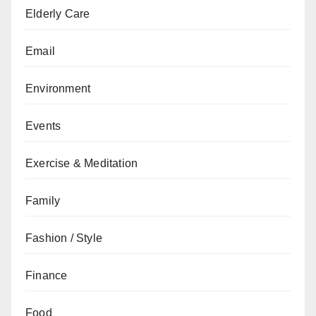
Elderly Care
Email
Environment
Events
Exercise & Meditation
Family
Fashion / Style
Finance
Food