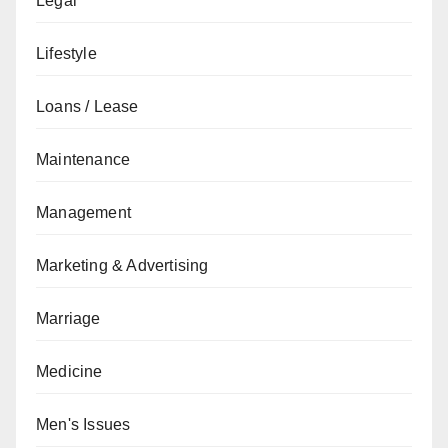
Legal
Lifestyle
Loans / Lease
Maintenance
Management
Marketing & Advertising
Marriage
Medicine
Men's Issues