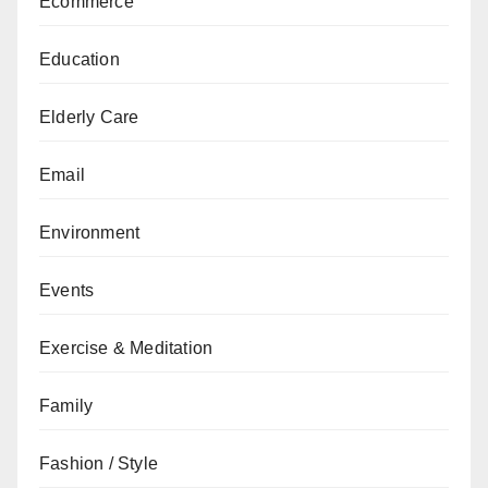
Ecommerce
Education
Elderly Care
Email
Environment
Events
Exercise & Meditation
Family
Fashion / Style