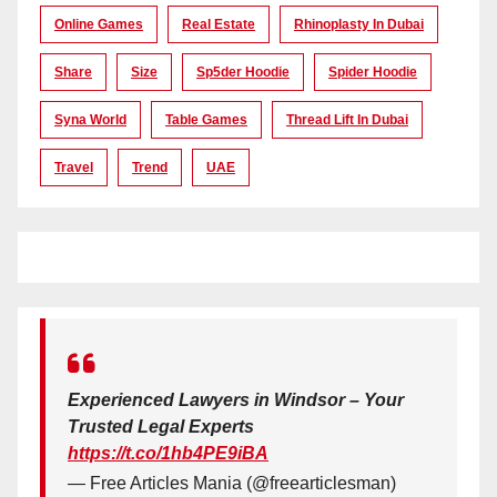
Online Games
Real Estate
Rhinoplasty In Dubai
Share
Size
Sp5der Hoodie
Spider Hoodie
Syna World
Table Games
Thread Lift In Dubai
Travel
Trend
UAE
Experienced Lawyers in Windsor – Your
Trusted Legal Experts
https://t.co/1hb4PE9iBA
— Free Articles Mania (@freearticlesman)