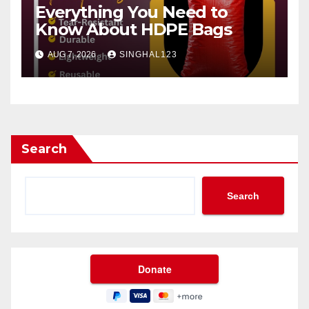
Everything You Need to
Know About HDPE Bags
AUG 7, 2026
SINGHAL123
Search
Search