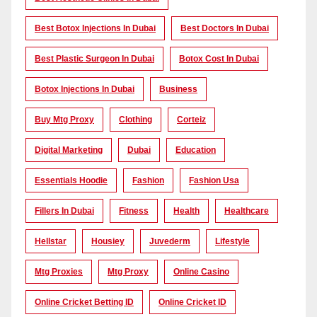
Best Botox Injections In Dubai
Best Doctors In Dubai
Best Plastic Surgeon In Dubai
Botox Cost In Dubai
Botox Injections In Dubai
Business
Buy Mtg Proxy
Clothing
Corteiz
Digital Marketing
Dubai
Education
Essentials Hoodie
Fashion
Fashion Usa
Fillers In Dubai
Fitness
Health
Healthcare
Hellstar
Housiey
Juvederm
Lifestyle
Mtg Proxies
Mtg Proxy
Online Casino
Online Cricket Betting ID
Online Cricket ID