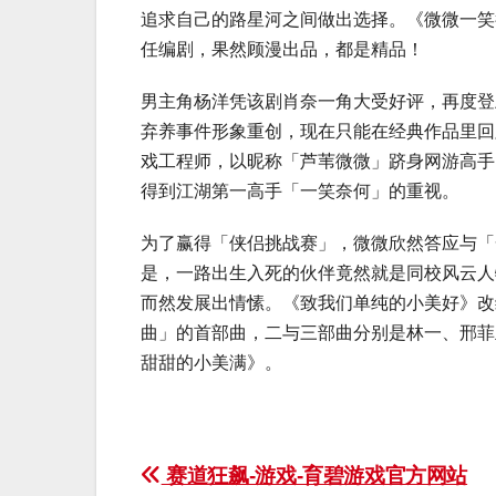
追求自己的路星河之间做出选择。《微微一笑
任编剧，果然顾漫出品，都是精品！
男主角杨洋凭该剧肖奈一角大受好评，再度登
弃养事件形象重创，现在只能在经典作品里回
戏工程师，以昵称「芦苇微微」跻身网游高手
得到江湖第一高手「一笑奈何」的重视。
为了赢得「侠侣挑战赛」，微微欣然答应与「
是，一路出生入死的伙伴竟然就是同校风云人
而然发展出情愫。《致我们单纯的小美好》改
曲」的首部曲，二与三部曲分别是林一、邢菲
甜甜的小美满》。
Post
赛道狂飙-游戏-育碧游戏官方网站