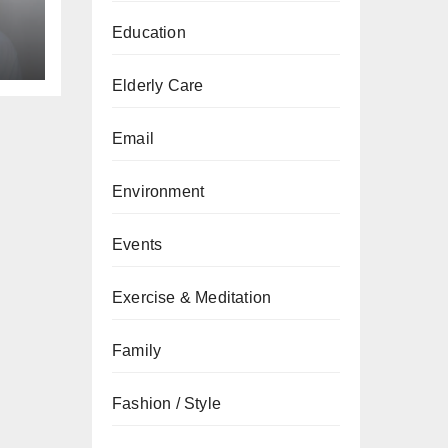
an
Education
Elderly Care
Email
Environment
Events
Exercise & Meditation
Family
Fashion / Style