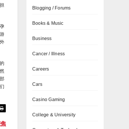
担
Blogging / Forums
Books & Music
孕
游
Business
外
Cancer / Illness
的
Careers
然
部
Cars
们
Casino Gaming
College & University
聚焦