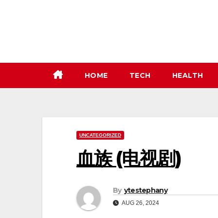
Skip
to
content
HOME
TECH
HEALTH
UNCATEGORIZED
血族 (电视剧)
By
ytestephany
AUG 26, 2024