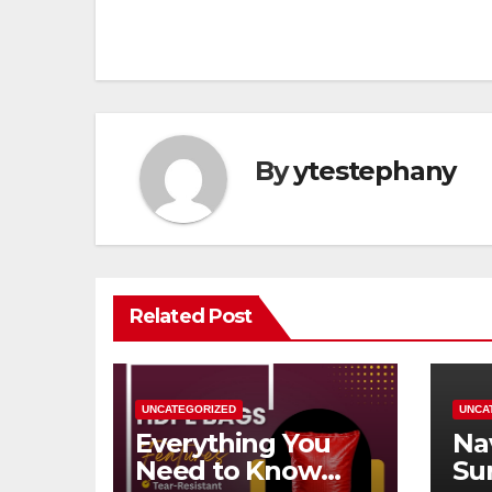
navigation
By
ytestephany
Related Post
UNCATEGORIZED
UNCA
Everything You
Na
Need to Know
Su