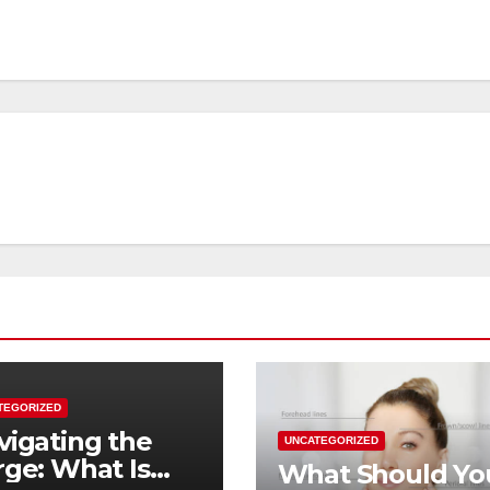
TEGORIZED
vigating the
UNCATEGORIZED
rge: What Is
What Should Yo