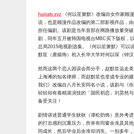
huijiatv.xyz
《何以笙箫默》改编自女作家顾
说，也是顾漫作品改编的第二部影视作品，由
担任编剧。该剧是当年首部在网路播放量突破
剧，同年五月被韩国电视台MBC买下版权，
总局2015电视剧选集。《何以笙箫默》可
默笙（唐嫣饰）初入长华大学对何以琛（钟汉
然而这两个恋人因误会而分手，赵默笙远走美
上海滩的知名律师，而赵默笙也变成专业的摄
我们》改编自八月长安同名小说，该剧与《你
轻轻却有着精湛演技的「国民初恋」刘昊然与
备受关注！
剧情讲述普通学生耿耿（谭松韵饰）意外考进
的打击感到沉重压力，所幸有同窗余淮及其他
同成长，然后毕业后余淮却消失。一别多年，