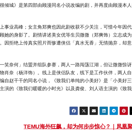
很倾城》是第四部由顾漫同名小说改编的剧，并再度由顾漫本人
上事业高峰；女主角郑爽也因此剧收获不少关注，可惜今年因代
顾她的身影了。剧情讲述美女优等生贝微微（郑爽饰）立志成为
。因拒绝上传真实照片而惨遭侠侣「真水无香」无情抛弃，却意
一笑奈何」结盟并组队参赛，两人一路闯荡江湖，但让微微惊讶
物肖奈（杨洋饰）。线上是侠侣队友，线下是工作伙伴，两人自
编自赵干干的同名小说，《致我们单纯的小美好》是「小美好三
主演的《致我们暖暖的小时光》以及龚俊、刘人语主演的《致我
TEMU海外狂飙，却为何步步惊心？｜凤凰