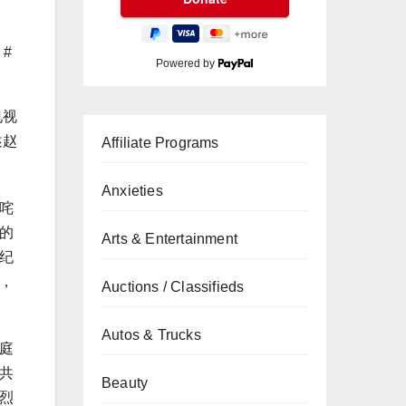
Powered by
电视
述赵
Affiliate Programs
Anxieties
咤
的
Arts & Entertainment
纪
，
Auctions / Classifieds
Autos & Trucks
庭
共
Beauty
烈