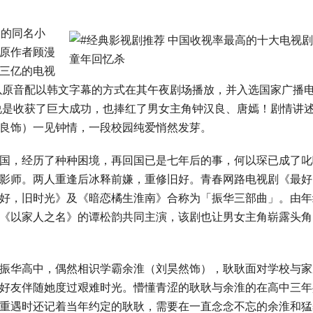
漫的同名小
原作者顾漫
三亿的电视
以原音配以韩文字幕的方式在其午夜剧场播放，并入选国家广播
以说是收获了巨大成功，也捧红了男女主角钟汉良、唐嫣！剧情讲
良饰）一见钟情，一段校园纯爱悄然发芽。
国，经历了种种困境，再回国已是七年后的事，何以琛已成了叱
影师。两人重逢后冰释前嫌，重修旧好。青春网路电视剧《最好
好，旧时光》及《暗恋橘生淮南》合称为「振华三部曲」。由年
《以家人之名》的谭松韵共同主演，该剧也让男女主角崭露头角
振华高中，偶然相识学霸余淮（刘昊然饰），耿耿面对学校与家
好友伴随她度过艰难时光。懵懂青涩的耿耿与余淮的在高中三年
重遇时还记着当年约定的耿耿，需要在一直念念不忘的余淮和猛