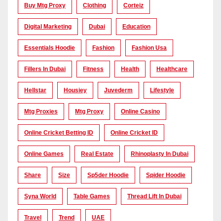
Buy Mtg Proxy
Clothing
Corteiz
Digital Marketing
Dubai
Education
Essentials Hoodie
Fashion
Fashion Usa
Fillers In Dubai
Fitness
Health
Healthcare
Hellstar
Housiey
Juvederm
Lifestyle
Mtg Proxies
Mtg Proxy
Online Casino
Online Cricket Betting ID
Online Cricket ID
Online Games
Real Estate
Rhinoplasty In Dubai
Share
Size
Sp5der Hoodie
Spider Hoodie
Syna World
Table Games
Thread Lift In Dubai
Travel
Trend
UAE