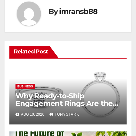
By
imransb88
Related Post
BUSINESS
Why Ready-to-Ship
Engagement Rings Are the
Smart Choice for Eloping
AUG 10, 2026
TONYSTARK
Couples