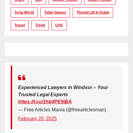
Syna World
Table Games
Thread Lift In Dubai
Travel
Trend
UAE
Experienced Lawyers in Windsor – Your
Trusted Legal Experts
https://t.co/1hb4PE9iBA
— Free Articles Mania (@freearticlesman)
February 20, 2025