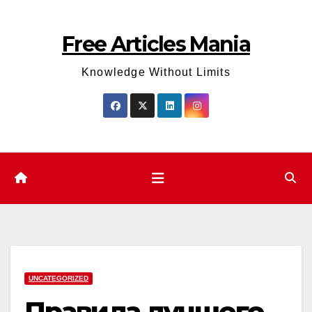
Skip
to
Free Articles Mania
content
Knowledge Without Limits
UNCATEGORIZED
Правила лучшего