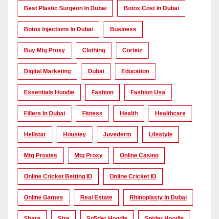
Best Plastic Surgeon In Dubai
Botox Cost In Dubai
Botox Injections In Dubai
Business
Buy Mtg Proxy
Clothing
Corteiz
Digital Marketing
Dubai
Education
Essentials Hoodie
Fashion
Fashion Usa
Fillers In Dubai
Fitness
Health
Healthcare
Hellstar
Housiey
Juvederm
Lifestyle
Mtg Proxies
Mtg Proxy
Online Casino
Online Cricket Betting ID
Online Cricket ID
Online Games
Real Estate
Rhinoplasty In Dubai
Share
Size
Sp5der Hoodie
Spider Hoodie