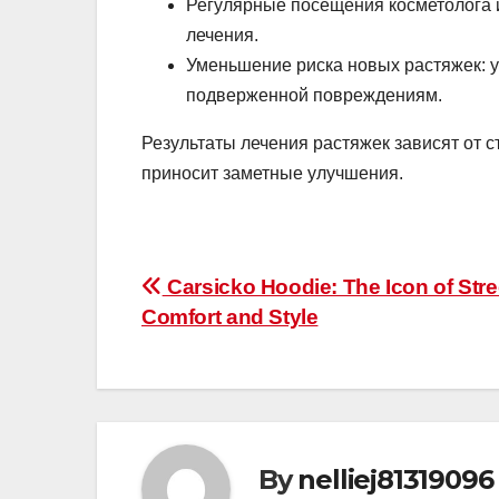
Регулярные посещения косметолога 
лечения.
Уменьшение риска новых растяжек: 
подверженной повреждениям.
Результаты лечения растяжек зависят от 
приносит заметные улучшения.
Post
Carsicko Hoodie: The Icon of Str
Comfort and Style
navigation
By
nelliej81319096