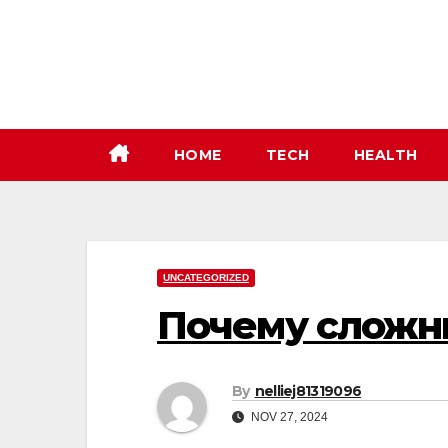
Skip
to
content
HOME
TECH
HEALTH
UNCATEGORIZED
Почему сложн
By
nelliej81319096
NOV 27, 2024