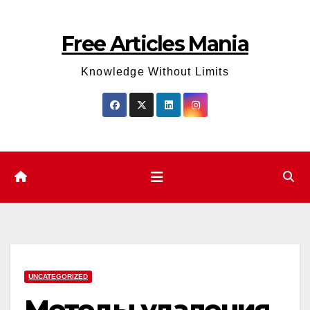
Skip
to
Free Articles Mania
content
Knowledge Without Limits
UNCATEGORIZED
Методы удаления