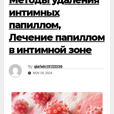
интимных
папиллом,
Лечение папиллом
в интимной зоне
By
giafeint9133356
NOV 19, 2024