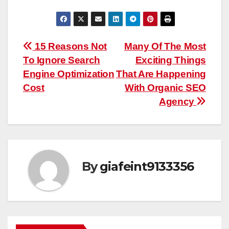
Post
15 Reasons Not
Many Of The Most
To Ignore Search
Exciting Things
navigation
Engine Optimization
That Are Happening
Cost
With Organic SEO
Agency
By
giafeint9133356