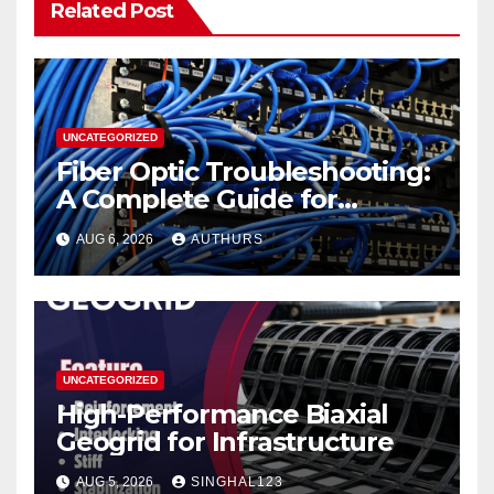
Related Post
UNCATEGORIZED
Fiber Optic Troubleshooting:
A Complete Guide for
Reliable Network
AUG 6, 2026
AUTHURS
Performance
UNCATEGORIZED
High-Performance Biaxial
Geogrid for Infrastructure
AUG 5, 2026
SINGHAL123