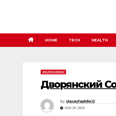
Skip
to
content
HOME
TECH
HEALTH
UNCATEGORIZED
Дворянский С
By
staceyfay68412
AUG 24, 2024