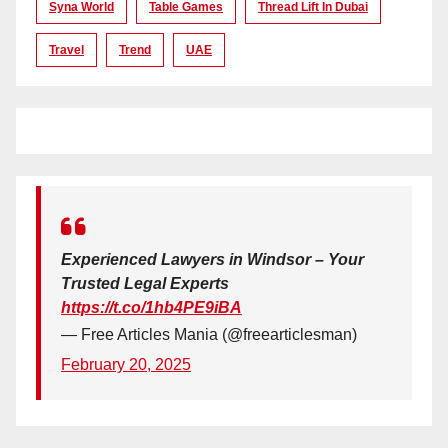
Syna World
Table Games
Thread Lift In Dubai
Travel
Trend
UAE
Experienced Lawyers in Windsor – Your
Trusted Legal Experts
https://t.co/1hb4PE9iBA
— Free Articles Mania (@freearticlesman)
February 20, 2025