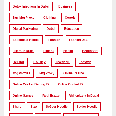
Botox Injections In Dubai
Business
Buy Mtg Proxy
Clothing
Corteiz
Digital Marketing
Dubai
Education
Essentials Hoodie
Fashion
Fashion Usa
Fillers In Dubai
Fitness
Health
Healthcare
Hellstar
Housiey
Juvederm
Lifestyle
Mtg Proxies
Mtg Proxy
Online Casino
Online Cricket Betting ID
Online Cricket ID
Online Games
Real Estate
Rhinoplasty In Dubai
Share
Size
Sp5der Hoodie
Spider Hoodie