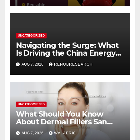
UNCATEGORIZED
Navigating the Surge: What
Is Driving the China Energy
Drinks Market Growth
AUG 7, 2026
RENUBRESEARCH
Through 2034?
UNCATEGORIZED
What Should You Know
About Dermal Fillers San
Jose Longevity?
AUG 7, 2026
WALAERIC