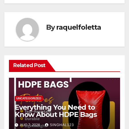
By
raquelfoletta
Related Post
UNCATEGORIZED
Everything You Need to
Know About HDPE Bags
AUG 7, 2026
SINGHAL123