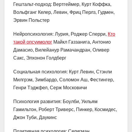
Гештальт-подход: Вертгеймер, Курт Коффка,
Вольфганг Келер, Левин, Фриц Перлз, Гудмен,
Эрвин Польстер
Нейропсихология: Лурия, Роджер Сперри,
Кто
такой опсуимолог
Майкл Газзанига, Антонио
Дамасио, Вилейанур Рамачандран, Оливер
Сакс, Элхонон Голдберг
Социальная психология: Курт Левин, Стэнли
Милгрэм, Зимбардо, Соломон Аш, Фестингер,
Генри Тэджфел, Серж Московичи
Психология развития: Боулби, Уильям
Гамильтон, Роберт Триверс, Пинкер, Космидес,
Джон Туби, Даукинс
Позитивная психология: Селигман,