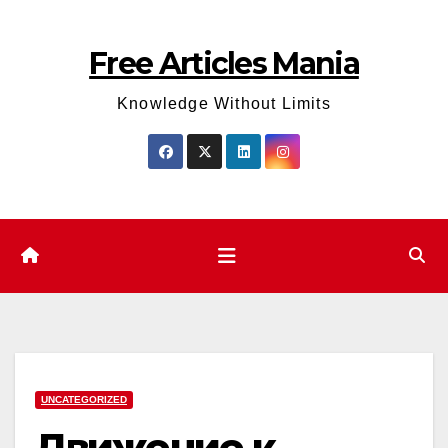
Skip
to
Free Articles Mania
content
Knowledge Without Limits
UNCATEGORIZED
Движение к